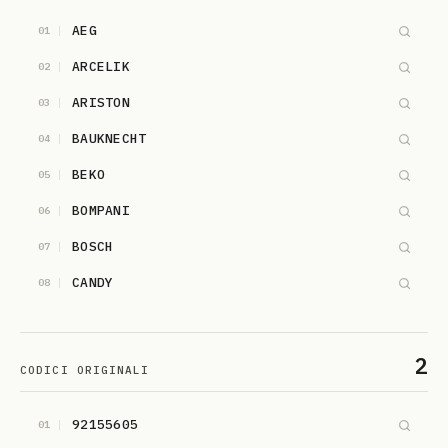
AEG
01
ARCELIK
02
ARISTON
03
BAUKNECHT
04
BEKO
05
BOMPANI
06
BOSCH
07
CANDY
08
ELECTROLUX
09
FRANKE
10
2
CODICI ORIGINALI
HOOVER
11
92155605
01
HOTPOINT-ARISTON
12