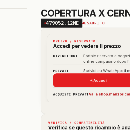
COPERTURA X CERN
479052.12ME
ESAURITO
PREZZO / RISERVATO
Accedi per vedere il prezzo
Portale riservato a negozi
RIVENDITORI
online compaiono dopo l
Scrivici su WhatsApp: ti 
PRIVATI
Accedi
Vai a shop.manzoricam
ACQUISTI PRIVATI
VERIFICA / COMPATIBILITÀ
Verifica se questo ricambio è ad