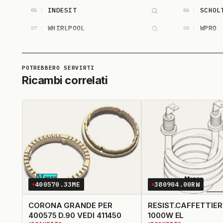
INDESIT
SCHOL
05
06
WHIRLPOOL
WPRO
07
08
Ricambi correlati
400570.33ME
380904.00RW
CORONA GRANDE PER
RESIST.CAFFETTIE
400575 D.90 VEDI 411450
1000W EL