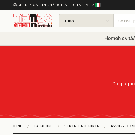
SPEDIZIONE IN 24/48H IN TUTTA ITALIA
Tutto
Home
Novità
A
Da giugno 
HOME
/
CATALOGO
/
SENZA CATEGORIA
/
479052.12M