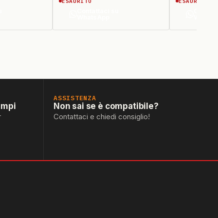
ESAURITO
ESAURITO
u
Contattaci su
Contatt
WhatsApp
Whats
ASSISTENZA
empi
Non sai se è compatibile?
r
Contattaci e chiedi consiglio!