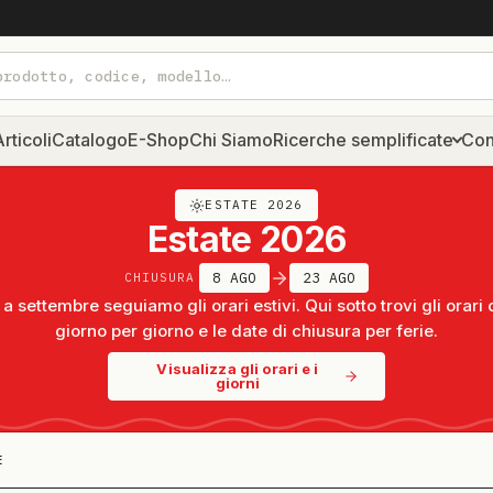
rticoli
Catalogo
E-Shop
Chi Siamo
Ricerche semplificate
Con
ESTATE 2026
Estate 2026
8 AGO
23 AGO
CHIUSURA
a settembre seguiamo gli orari estivi. Qui sotto trovi gli orari 
giorno per giorno e le date di chiusura per ferie.
Visualizza gli orari e i
giorni
E