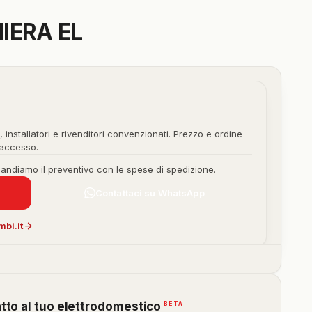
IERA EL
, installatori e rivenditori convenzionati. Prezzo e ordine
'accesso.
mandiamo il preventivo con le spese di spedizione.
Contattaci su WhatsApp
bi.it
(funzione
BETA
atto al tuo elettrodomestico