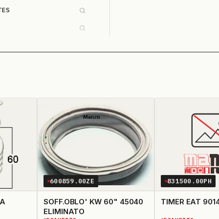
TES
600859.00ZE
831500.00PH
RA
SOFF.OBLO' KW 60" 45040
ELIMINATO