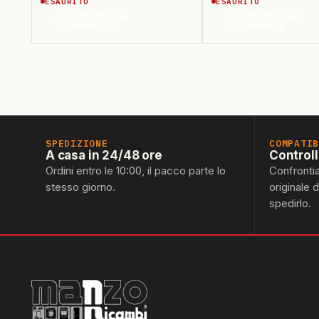
ESAURITO
ESAURITO
Contattaci su
Contattaci su
WhatsApp
WhatsApp
SPEDIZIONE
COMPATI
A casa in 24/48 ore
Control
Ordini entro le 10:00, il pacco parte lo
Confronti
stesso giorno.
originale 
spedirlo.