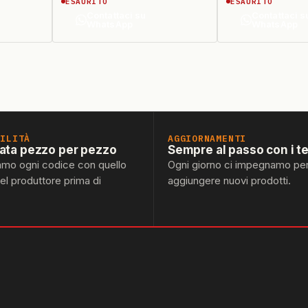
ESAURITO
ESAURITO
Contattaci su
Contattaci s
WhatsApp
WhatsApp
BILITÀ
AGGIORNAMENTI
lata pezzo per pezzo
Sempre al passo con i t
amo ogni codice con quello
Ogni giorno ci impegnamo pe
del produttore prima di
aggiungere nuovi prodotti.