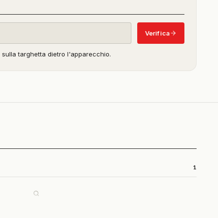
in
beta)
Verifica
o sulla targhetta dietro l'apparecchio.
1