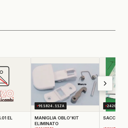
911824.11ZA
242037.0
TIMER EAT 9014.01 EL
MANIGLIA OBLO'KIT
ELIMINATO