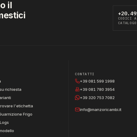
 il
mestici
+20.49
CODICI A
CATALOGO
CONTATTI
a
+39 081 599 1998
su richiesta
+39 081 780 3954
arianti
+39 320 753 7082
trovare l'etichetta
info@manzoricambi.it
Guarnizione Frigo
Logs
 modello