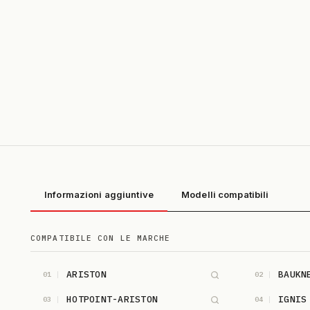
Informazioni aggiuntive
Modelli compatibili
COMPATIBILE CON LE MARCHE
ARISTON
BAUKN
01
02
HOTPOINT-ARISTON
IGNIS
03
04