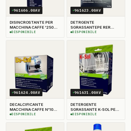
961606.00AV
961623.00AV
DISINCROSTANTE PER
DETRGENTE
MACCHINA CAFFE '250ML
SGRASSANTEPE RER
RIO
LAVATRICE N'2 ENZY SOL
DISPONIBILE
DISPONIBILE
DISPONIBILE
DISPONIBILE
961624.00AV
961631.00AV
DECALCIFICANTE
DETERGENTE
MACCHINA CAFFE N'10
SGRASSANTE K-SOL PER
DE-CAF
L/S N'2
DISPONIBILE
DISPONIBILE
DISPONIBILE
DISPONIBILE