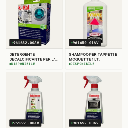
961632.00AV
961650.01AV
DETERGENTE
SHAMPOO PER TAPPETI E
DECALCIFICANTE PER L/S
MOQUETTE 1 LT.
N'2
DISPONIBILE
DISPONIBILE
DISPONIBILE
DISPONIBILE
961651.00AV
961652.00AV