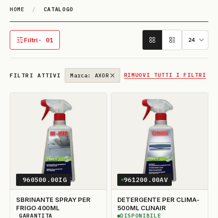
HOME
/
CATALOGO
Catalogo
Filtri
· 01
1 filtro attivo
RIMUOVI TUTTI I FILTRI
FILTRI ATTIVI
Marca: AXOR
960500.00IG
961200.00AV
SBRINANTE SPRAY PER
DETERGENTE PER CLIMA-
FRIGO 400ML
500ML CLINAIR
GARANTITA
DISPONIBILE