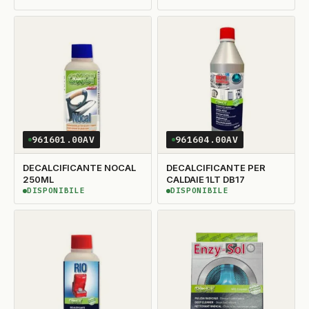
DISPONIBILITÀ GARANTITA
DISPONIBILE
961601.00AV
961604.00AV
DECALCIFICANTE NOCAL
DECALCIFICANTE PER
250ML
CALDAIE 1LT DB17
DISPONIBILE
DISPONIBILE
DISPONIBILE
DISPONIBILE