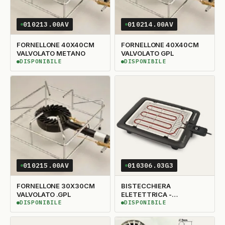
010213.00AV
010214.00AV
FORNELLONE 40X40CM
FORNELLONE 40X40CM
VALVOLATO METANO
VALVOLATO GPL
DISPONIBILE
DISPONIBILE
DISPONIBILE
DISPONIBILE
010215.00AV
010306.03G3
FORNELLONE 30X30CM
BISTECCHIERA
VALVOLATO .GPL
ELETETTRICA -
GIULIETTA G10024
DISPONIBILE
DISPONIBILE
DISPONIBILE
DISPONIBILE