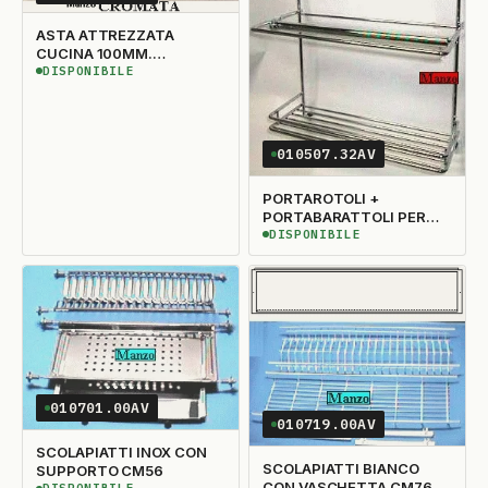
ASTA ATTREZZATA
CUCINA 100MM.
CROMATA
DISPONIBILE
DISPONIBILE
010507.32AV
PORTAROTOLI +
PORTABARATTOLI PER
ASTA ATTREZZATA
DISPONIBILE
DISPONIBILE
010701.00AV
010719.00AV
SCOLAPIATTI INOX CON
SCOLAPIATTI BIANCO
SUPPORTO CM56
CON VASCHETTA CM76