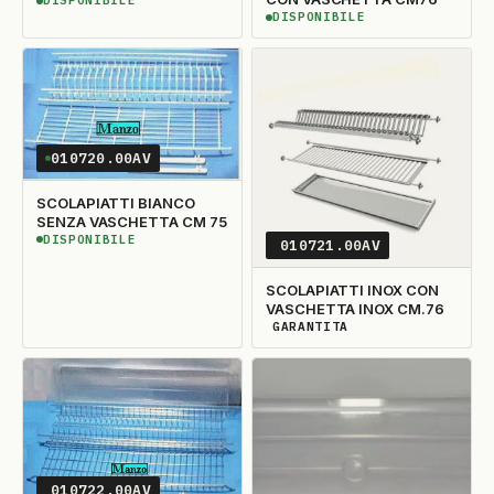
DISPONIBILE
DISPONIBILE
DISPONIBILE
DISPONIBILE
010720.00AV
SCOLAPIATTI BIANCO
SENZA VASCHETTA CM 75
DISPONIBILE
010721.00AV
DISPONIBILE
SCOLAPIATTI INOX CON
VASCHETTA INOX CM.76
GARANTITA
DISPONIBILITÀ GARANTITA
010722.00AV