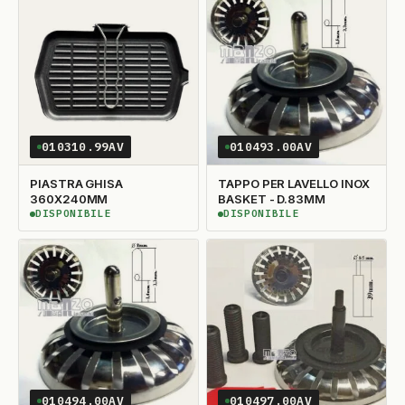
010310.99AV
010493.00AV
PIASTRA GHISA
TAPPO PER LAVELLO INOX
360X240MM
BASKET - D.83MM
DISPONIBILE
DISPONIBILE
DISPONIBILE
DISPONIBILE
010494.00AV
010497.00AV