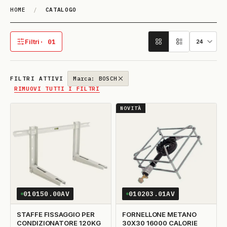
HOME
/
CATALOGO
Catalogo
Filtri
· 01
1 filtro attivo
FILTRI ATTIVI
Marca: BOSCH
RIMUOVI TUTTI I FILTRI
NOVITÀ
010150.00AV
010203.01AV
STAFFE FISSAGGIO PER
FORNELLONE METANO
CONDIZIONATORE 120KG
30X30 16000 CALORIE