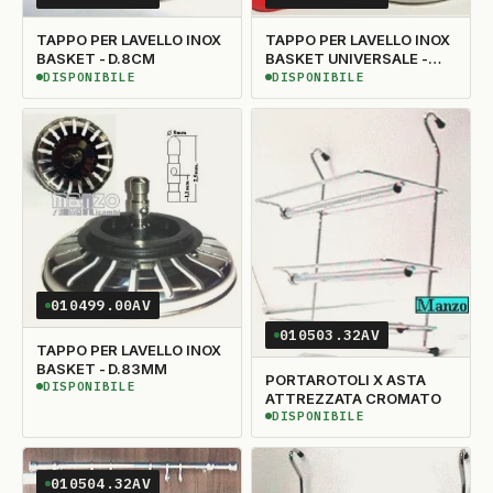
TAPPO PER LAVELLO INOX
TAPPO PER LAVELLO INOX
BASKET - D.8CM
BASKET UNIVERSALE -
D.80
DISPONIBILE
DISPONIBILE
DISPONIBILE
DISPONIBILE
010499.00AV
010503.32AV
TAPPO PER LAVELLO INOX
BASKET - D.83MM
PORTAROTOLI X ASTA
DISPONIBILE
DISPONIBILE
ATTREZZATA CROMATO
DISPONIBILE
DISPONIBILE
010504.32AV