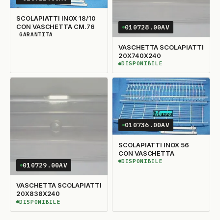
SCOLAPIATTI INOX 18/10
CON VASCHETTA CM.76
010728.00AV
GARANTITA
DISPONIBILITÀ GARANTITA
VASCHETTA SCOLAPIATTI
20X740X240
DISPONIBILE
DISPONIBILE
010736.00AV
SCOLAPIATTI INOX 56
CON VASCHETTA
DISPONIBILE
DISPONIBILE
010729.00AV
VASCHETTA SCOLAPIATTI
20X838X240
DISPONIBILE
DISPONIBILE