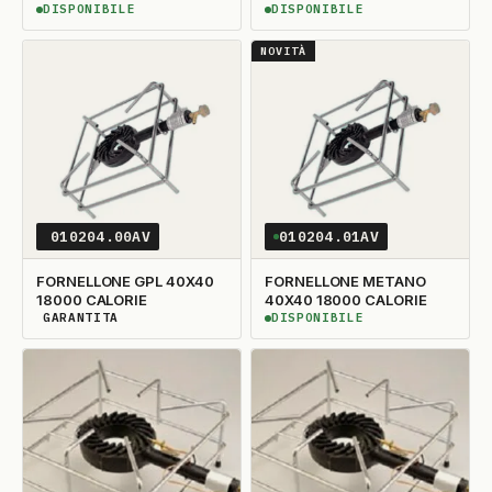
DISPONIBILE
DISPONIBILE
DISPONIBILE
DISPONIBILE
NOVITÀ
010204.00AV
010204.01AV
FORNELLONE GPL 40X40
FORNELLONE METANO
18000 CALORIE
40X40 18000 CALORIE
GARANTITA
DISPONIBILE
DISPONIBILITÀ GARANTITA
DISPONIBILE