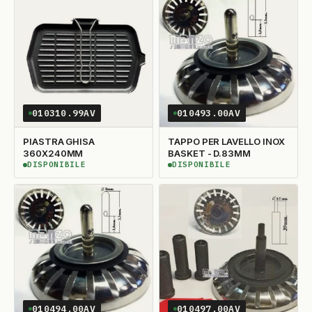
010310.99AV
010493.00AV
PIASTRA GHISA
TAPPO PER LAVELLO INOX
360X240MM
BASKET - D.83MM
DISPONIBILE
DISPONIBILE
DISPONIBILE
DISPONIBILE
010494.00AV
010497.00AV