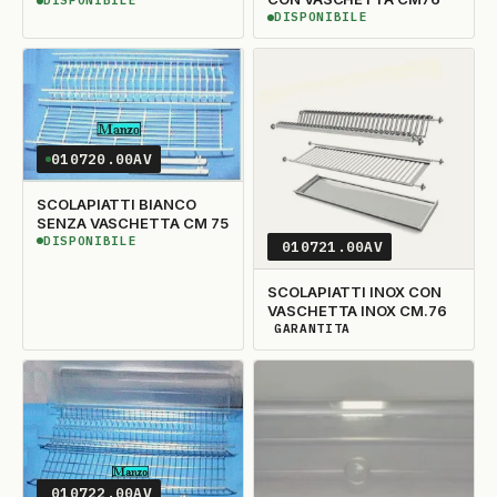
DISPONIBILE
DISPONIBILE
DISPONIBILE
DISPONIBILE
010720.00AV
SCOLAPIATTI BIANCO
SENZA VASCHETTA CM 75
DISPONIBILE
010721.00AV
DISPONIBILE
SCOLAPIATTI INOX CON
VASCHETTA INOX CM.76
GARANTITA
DISPONIBILITÀ GARANTITA
010722.00AV