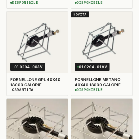
DISPONIBILE
DISPONIBILE
DISPONIBILE
DISPONIBILE
NOVITÀ
010204.00AV
010204.01AV
FORNELLONE GPL 40X40
FORNELLONE METANO
18000 CALORIE
40X40 18000 CALORIE
GARANTITA
DISPONIBILE
DISPONIBILITÀ GARANTITA
DISPONIBILE