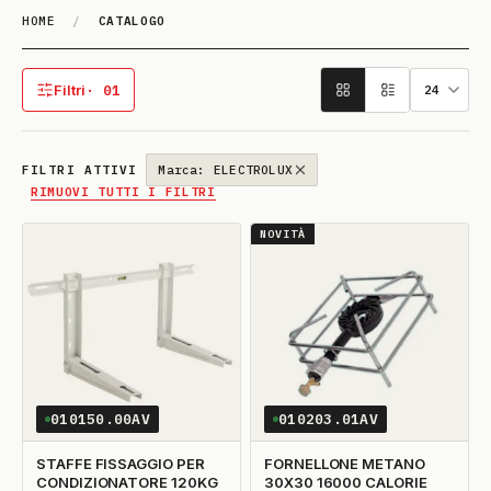
HOME
/
CATALOGO
Catalogo
Filtri
· 01
1 filtro attivo
FILTRI ATTIVI
Marca: ELECTROLUX
RIMUOVI TUTTI I FILTRI
NOVITÀ
010150.00AV
010203.01AV
STAFFE FISSAGGIO PER
FORNELLONE METANO
CONDIZIONATORE 120KG
30X30 16000 CALORIE