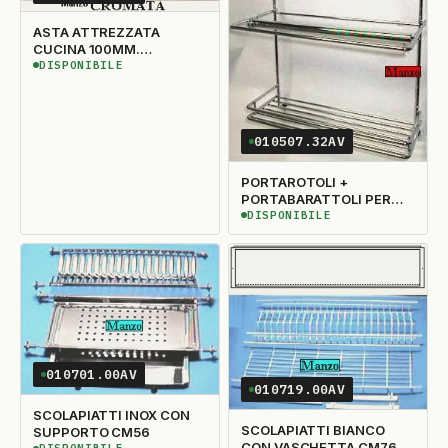
ASTA ATTREZZATA
CUCINA 100MM.
CROMATA
DISPONIBILE
DISPONIBILE
010507.32AV
PORTAROTOLI +
PORTABARATTOLI PER
ASTA ATTREZZATA
DISPONIBILE
DISPONIBILE
010701.00AV
010719.00AV
SCOLAPIATTI INOX CON
SCOLAPIATTI BIANCO
SUPPORTO CM56
CON VASCHETTA CM76