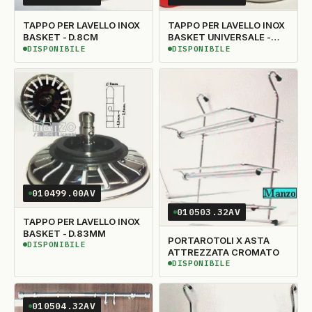
TAPPO PER LAVELLO INOX
TAPPO PER LAVELLO INOX
BASKET - D.8CM
BASKET UNIVERSALE -
D.80
DISPONIBILE
DISPONIBILE
DISPONIBILE
DISPONIBILE
010499.00AV
010503.32AV
TAPPO PER LAVELLO INOX
BASKET - D.83MM
PORTAROTOLI X ASTA
DISPONIBILE
DISPONIBILE
ATTREZZATA CROMATO
DISPONIBILE
DISPONIBILE
010504.32AV