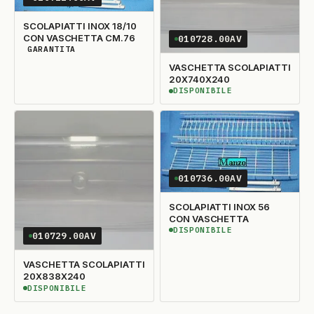
SCOLAPIATTI INOX 18/10
CON VASCHETTA CM.76
010728.00AV
GARANTITA
DISPONIBILITÀ GARANTITA
VASCHETTA SCOLAPIATTI
20X740X240
DISPONIBILE
DISPONIBILE
010736.00AV
SCOLAPIATTI INOX 56
CON VASCHETTA
DISPONIBILE
DISPONIBILE
010729.00AV
VASCHETTA SCOLAPIATTI
20X838X240
DISPONIBILE
DISPONIBILE