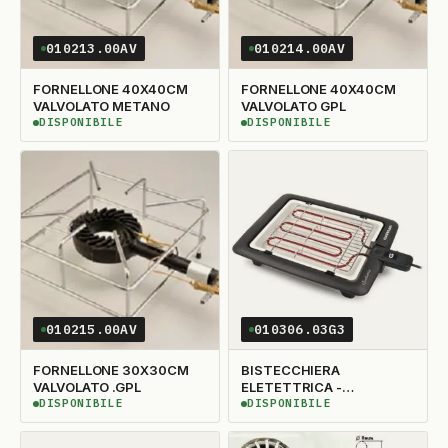
010213.00AV
010214.00AV
FORNELLONE 40X40CM
FORNELLONE 40X40CM
VALVOLATO METANO
VALVOLATO GPL
DISPONIBILE
DISPONIBILE
DISPONIBILE
DISPONIBILE
010215.00AV
010306.03G3
FORNELLONE 30X30CM
BISTECCHIERA
VALVOLATO .GPL
ELETETTRICA -
GIULIETTA G10024
DISPONIBILE
DISPONIBILE
DISPONIBILE
DISPONIBILE