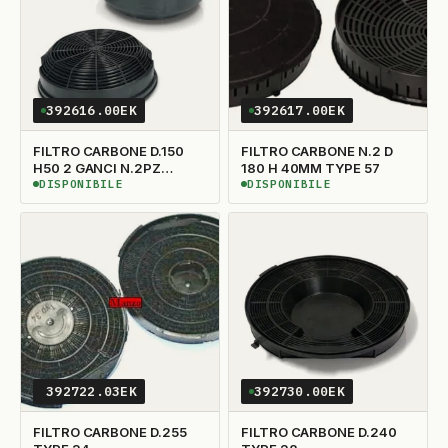
392616.00EK
392617.00EK
FILTRO CARBONE D.150
FILTRO CARBONE N.2 D
H50 2 GANCI N.2PZ
180 H 40MM TYPE 57
TYPE47
DISPONIBILE
DISPONIBILE
DISPONIBILE
DISPONIBILE
392722.03EK
392730.00EK
FILTRO CARBONE D.255
FILTRO CARBONE D.240