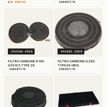
GR/A/80 CON/FILTRO
393680 PERNO 397846
IN ARRIVO
GARANTITA
IN ARRIVO
DISPONIBILITÀ GARANTITA
CARBONE
392360.03EK
392602.03EK
FILTRO CARBONE D.190
FILTRO CARBONE D.280
H35 N'2 TYPE 29
TYPE26 ORIG.
GARANTITA
GARANTITA
DISPONIBILITÀ GARANTITA
DISPONIBILITÀ GARANTITA