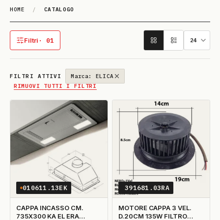
HOME
/
CATALOGO
Catalogo
Filtri
· 01
1 filtro attivo
FILTRI ATTIVI
Marca: ELICA
RIMUOVI TUTTI I FILTRI
010611.13EK
391681.03RA
CAPPA INCASSO CM.
MOTORE CAPPA 3 VEL.
735X300 KA EL ERA
D.20CM 135W FILTRO