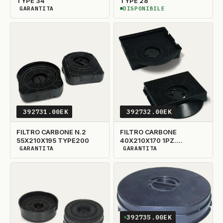
TYPE 34
TYPE 28
GARANTITA
DISPONIBILE
DISPONIBILITÀ GARANTITA
DISPONIBILE
392731.00EK
392732.00EK
FILTRO CARBONE N.2
FILTRO CARBONE
55X210X195 TYPE200
40X210X170 1PZ.
TYPE203
GARANTITA
GARANTITA
DISPONIBILITÀ GARANTITA
DISPONIBILITÀ GARANTITA
392735.00EK