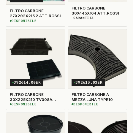
FILTRO CARBONE
FILTRO CARBONE
30X445X164 ATT.ROSSI
27X292X215 2 ATT.ROSSI
GARANTITA
DISPONIBILITÀ GARANTITA
DISPONIBILE
DISPONIBILE
392614.00EK
392615.03EK
FILTRO CARBONE
FILTRO CARBONE A
30X225X210 TV008A
MEZZA LUNA TYPE10
ADATTABILE TYPE15
DISPONIBILE
DISPONIBILE
DISPONIBILE
DISPONIBILE