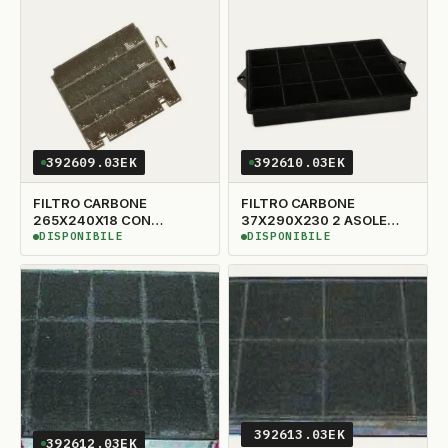
392609.03EK
392610.03EK
FILTRO CARBONE
FILTRO CARBONE
265X240X18 CON
37X290X230 2 ASOLE
ATTACCHI
LATER TYPE160
DISPONIBILE
DISPONIBILE
DISPONIBILE
DISPONIBILE
392613.03EK
392612.03EK