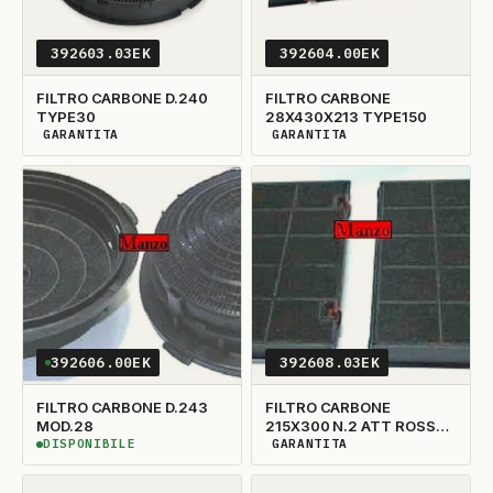
392603.03EK
392604.00EK
FILTRO CARBONE D.240
FILTRO CARBONE
TYPE30
28X430X213 TYPE150
GARANTITA
GARANTITA
DISPONIBILITÀ GARANTITA
DISPONIBILITÀ GARANTITA
392606.00EK
392608.03EK
FILTRO CARBONE D.243
FILTRO CARBONE
MOD.28
215X300 N.2 ATT ROSSO
TIPE100
DISPONIBILE
GARANTITA
DISPONIBILE
DISPONIBILITÀ GARANTITA