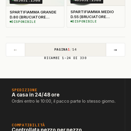
403051.13GG
SPARTIFIAMMA MEDIO
SPARTIFIAMMA GRANDE
D.55 (BRUCIATORE
D.80 (BRUCIATORE
415598)
DISPONIBILE
415597)
DISPONIBILE
DISPONIBILE
DISPONIBILE
←
→
PAGINA
1
/
14
RICAMBI 1–24 DI 330
SPEDIZIONE
A casa in 24/48 ore
Ordini entro le 10:00, il pacco parte lo stesso giorno.
COMPATIBILITÀ
Controllata pezzo per pezzo