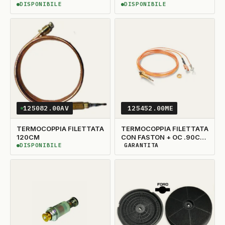
TONDO
TONDO
DISPONIBILE
DISPONIBILE
DISPONIBILE
DISPONIBILE
125082.00AV
125452.00ME
TERMOCOPPIA FILETTATA
TERMOCOPPIA FILETTATA
120CM
CON FASTON + OC .90CM
D.6X0.75
DISPONIBILE
GARANTITA
DISPONIBILE
DISPONIBILITÀ GARANTITA