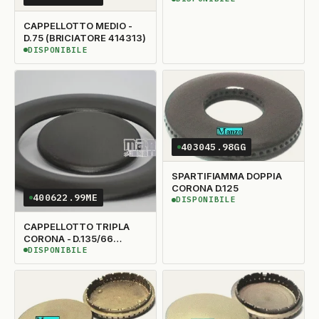
DISPONIBILE
CAPPELLOTTO MEDIO -
D.75 (BRICIATORE 414313)
DISPONIBILE
DISPONIBILE
403045.98GG
SPARTIFIAMMA DOPPIA
CORONA D.125
400622.99ME
DISPONIBILE
DISPONIBILE
CAPPELLOTTO TRIPLA
CORONA - D.135/66
(BRUCIATORE 414332)
DISPONIBILE
DISPONIBILE