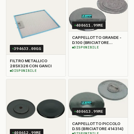
400611.99ME
CAPPELLOTTO GRANDE -
D.100 (BRICIATORE
414312)
DISPONIBILE
394633.00GG
DISPONIBILE
FILTRO METALLICO
285X326 CON GANCI
DISPONIBILE
DISPONIBILE
400613.99ME
CAPPELLOTTO PICCOLO
D.55 (BRICIATORE 414314)
400612.99ME
DISPONIBILE