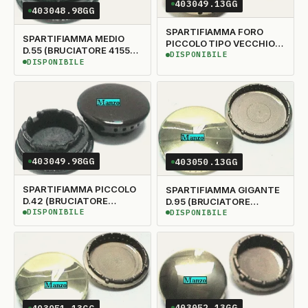
403049.13GG
403048.98GG
SPARTIFIAMMA FORO
SPARTIFIAMMA MEDIO
PICCOLO TIPO VECCHIO
D.55 (BRUCIATORE 415598
CON TACCA D.42
DISPONIBILE
DISPONIBILE
- 415487 - 415478 -
DISPONIBILE
DISPONIBILE
(BRUCIATORE 415599 -
415481 - 415471)
415488 - 415479 -
415470)
403049.98GG
403050.13GG
SPARTIFIAMMA PICCOLO
SPARTIFIAMMA GIGANTE
D.42 (BRUCIATORE
D.95 (BRUCIATORE
415599 - 415488 - 415479
DISPONIBILE
415596)
DISPONIBILE
DISPONIBILE
DISPONIBILE
- 415470)
403052.13GG