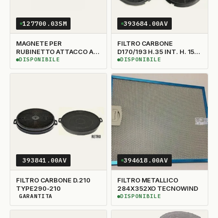
127700.03SM
393684.00AV
MAGNETE PER
FILTRO CARBONE
RUBINETTO ATTACCO A
D170/193 H.35 INT. H. 15
INNESTO
TECNOLAMP ELICA
DISPONIBILE
DISPONIBILE
DISPONIBILE
DISPONIBILE
TECNOWIND ACK62836
393841.00AV
394618.00AV
FILTRO CARBONE D.210
FILTRO METALLICO
TYPE290-210
284X352XO TECNOWIND
GARANTITA
DISPONIBILE
DISPONIBILITÀ GARANTITA
DISPONIBILE