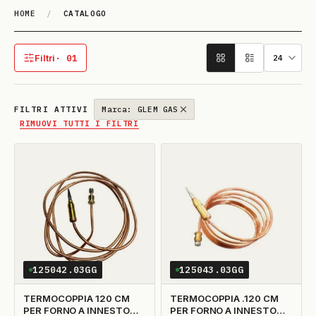
HOME
/
CATALOGO
Catalogo
Filtri
· 01
1 filtro attivo
FILTRI ATTIVI
Marca: GLEM GAS
RIMUOVI TUTTI I FILTRI
125042.03GG
125043.03GG
TERMOCOPPIA 120 CM
TERMOCOPPIA .120 CM
PER FORNO A INNESTO
PER FORNO A INNESTO