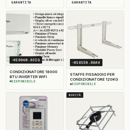
WIFI
WIFI
GARANTITA
GARANTITA
DISPONIBILITÀ GARANTITA
DISPONIBILITÀ GARANTITA
010068.03IG
010150.00AV
CONDIZIONATORE 18000
STAFFE FISSAGGIO PER
BTU INVERTER WIFI
CONDIZIONATORE 120KG
DISPONIBILE
DISPONIBILE
DISPONIBILE
DISPONIBILE
NOVITÀ