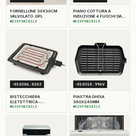
FORNELLONE 30X30CM
PIANO COTTURA A
VALVOLATO .GPL
INDUZIONE 4 FUOCHI DA
1750 W X FUOCO
DISPONIBILE
DISPONIBILE
DISPONIBILE
DISPONIBILE
(ASSORBIM 7000W)
WBB4877NE
010306.03G3
010310.99AV
BISTECCHIERA
PIASTRA GHISA
ELETETTRICA -
360X240MM
GIULIETTA G10024
DISPONIBILE
DISPONIBILE
DISPONIBILE
DISPONIBILE