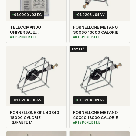
010200.03IG
010203.01AV
TELECOMANDO
FORNELLONE METANO
UNIVERSALE
30X30 16000 CALORIE
CLIMATIZZATORE
DISPONIBILE
DISPONIBILE
DISPONIBILE
DISPONIBILE
WHIRPOOL
NOVITÀ
010204.00AV
010204.01AV
FORNELLONE GPL 40X40
FORNELLONE METANO
18000 CALORIE
40X40 18000 CALORIE
GARANTITA
DISPONIBILE
DISPONIBILITÀ GARANTITA
DISPONIBILE