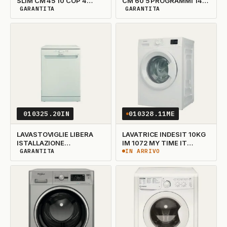
SLIM CM 45 10 COP 4
CM 60 5 PROGRAMMI 14
PROG.
COPERTI
GARANTITA
GARANTITA
DISPONIBILITÀ GARANTITA
DISPONIBILITÀ GARANTITA
010325.20IN
010328.11ME
LAVASTOVIGLIE LIBERA
LAVATRICE INDESIT 10KG
ISTALLAZIONE
IM 1072 MY TIME IT
INFE14CNP80S 14
ELIMINATO
GARANTITA
IN ARRIVO
DISPONIBILITÀ GARANTITA
IN ARRIVO
COPERTI