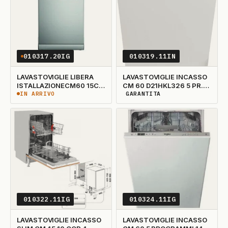
010317.20IG
010319.11IN
LAVASTOVIGLIE LIBERA
LAVASTOVIGLIE INCASSO
ISTALLAZIONECM60 15C
CM 60 D21HKL326 5 PR.14
10P 3CESTI INOX
COPERTI
IN ARRIVO
GARANTITA
IN ARRIVO
DISPONIBILITÀ GARANTITA
010322.11IG
010324.11IG
LAVASTOVIGLIE INCASSO
LAVASTOVIGLIE INCASSO