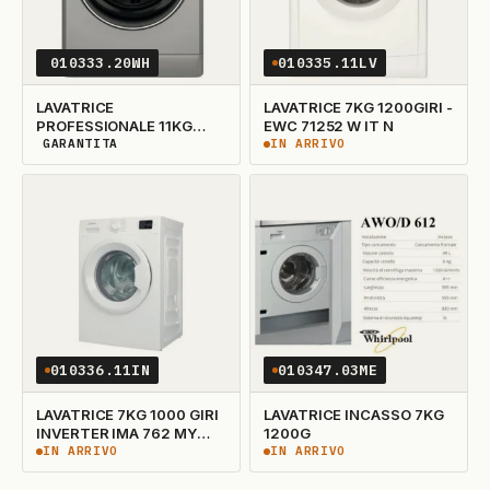
010333.20WH
010335.11LV
LAVATRICE
LAVATRICE 7KG 1200GIRI -
PROFESSIONALE 11KG
EWC 71252 W IT N
1400GIRI
GARANTITA
IN ARRIVO
DISPONIBILITÀ GARANTITA
IN ARRIVO
010336.11IN
010347.03ME
LAVATRICE 7KG 1000 GIRI
LAVATRICE INCASSO 7KG
INVERTER IMA 762 MY
1200G
TIME IT
IN ARRIVO
IN ARRIVO
IN ARRIVO
IN ARRIVO