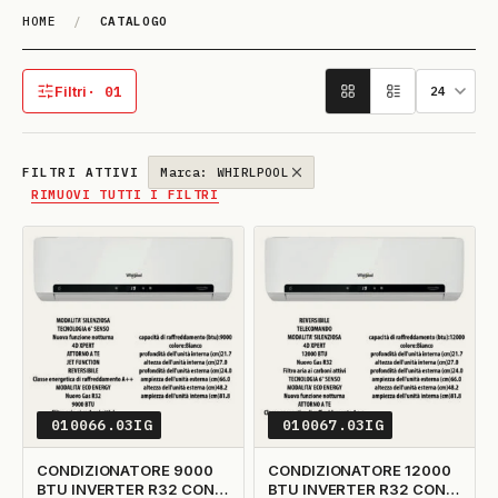
HOME
/
CATALOGO
Catalogo
Filtri
· 01
1 filtro attivo
FILTRI ATTIVI
Marca: WHIRLPOOL
RIMUOVI TUTTI I FILTRI
010066.03IG
010067.03IG
CONDIZIONATORE 9000
CONDIZIONATORE 12000
BTU INVERTER R32 CON
BTU INVERTER R32 CON