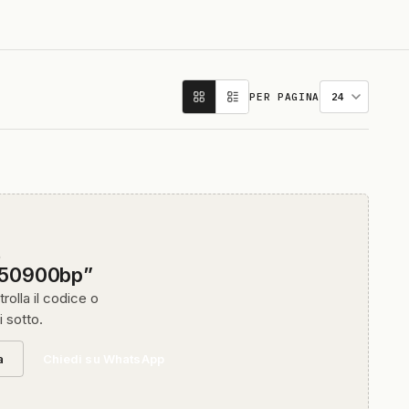
PER PAGINA
O
450900bp”
rolla il codice o
i sotto.
a
Chiedi su WhatsApp