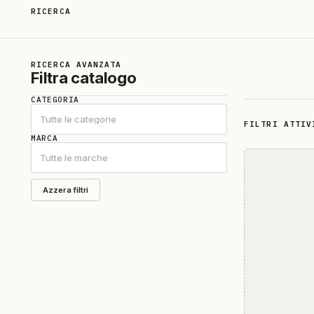
RICERCA
Risultati della ricerca: “450900bp”
RICERCA AVANZATA
Filtra catalogo
CATEGORIA
Tutte le categorie
FILTRI ATTIV
MARCA
Tutte le marche
Azzera filtri