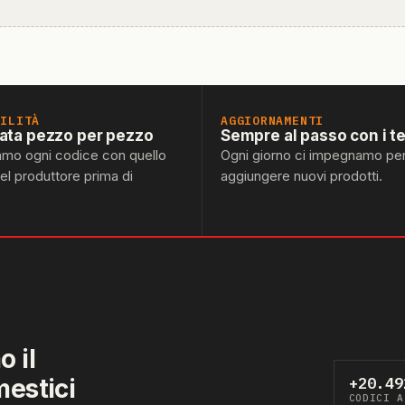
BILITÀ
AGGIORNAMENTI
lata pezzo per pezzo
Sempre al passo con i t
amo ogni codice con quello
Ogni giorno ci impegnamo pe
del produttore prima di
aggiungere nuovi prodotti.
 il
mestici
+20.49
CODICI A