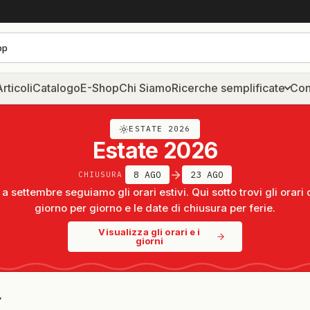
rticoli
Catalogo
E-Shop
Chi Siamo
Ricerche semplificate
Con
ESTATE 2026
Estate 2026
8 AGO
23 AGO
CHIUSURA
a settembre seguiamo gli orari estivi. Qui sotto trovi gli orari 
giorno per giorno e le date di chiusura per ferie.
Visualizza gli orari e i
giorni
”