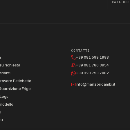
CATALOGO
CONTATTI
a
+39 081 599 1998
su richiesta
+39 081 780 3954
arianti
+39 320 753 7082
trovare l'etichetta
info@manzoricambi.it
Guarnizione Frigo
Logs
 modello
k
2B