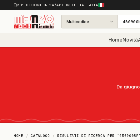
SPEDIZIONE IN 24/48H IN TUTTA ITALIA
Multicodice
Home
Novità
A
Da giugno 
HOME
/
CATALOGO
/
RISULTATI DI RICERCA PER “450900BP