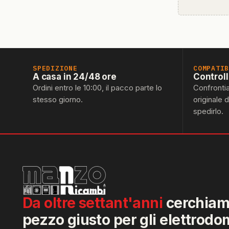
SPEDIZIONE
COMPATI
A casa in 24/48 ore
Control
Ordini entro le 10:00, il pacco parte lo
Confronti
stesso giorno.
originale 
spedirlo.
Da oltre settant'anni
cerchiamo
pezzo giusto per gli elettrodo