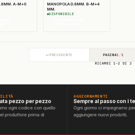
.8MM. A-M+0
MANOPOLA D.8MM. B-M+4
MM.
DISPONIBILE
aci su
Contattaci su
pp
WhatsApp
←
PRECEDENTE
PAGINA
1
/
1
RICAMBI 1–2 DI 2
BILITÀ
AGGIORNAMENTI
lata pezzo per pezzo
Sempre al passo con i t
amo ogni codice con quello
Ogni giorno ci impegnamo pe
del produttore prima di
aggiungere nuovi prodotti.