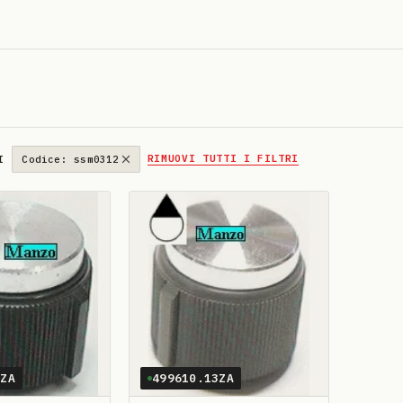
RIMUOVI TUTTI I FILTRI
I
Codice: ssm0312
3ZA
499610.13ZA