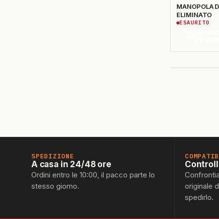
MANOPOLA D
ELIMINATO
ESAURITO
Contatt
WhatsA
SPEDIZIONE
COMPATI
A casa in 24/48 ore
Control
Ordini entro le 10:00, il pacco parte lo
Confronti
stesso giorno.
originale 
spedirlo.