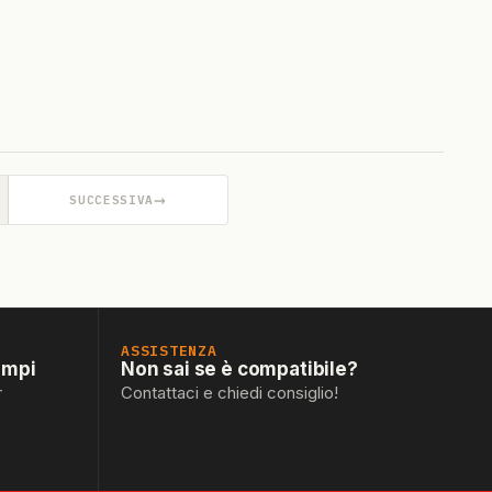
→
SUCCESSIVA
ASSISTENZA
empi
Non sai se è compatibile?
r
Contattaci e chiedi consiglio!