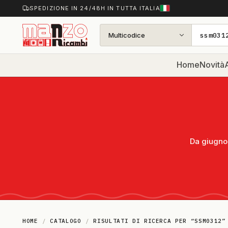
SPEDIZIONE IN 24/48H IN TUTTA ITALIA
Multicodice
Home
Novità
A
Da giugno 
HOME
/
CATALOGO
/
RISULTATI DI RICERCA PER “SSM0312”