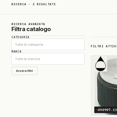
RICERCA · 2 RISULTATI
Risultati della ricerca: “ssm0312”
RICERCA AVANZATA
Filtra catalogo
CATEGORIA
Tutte le categorie
FILTRI ATTIV
MARCA
Tutte le marche
Azzera filtri
490907.1