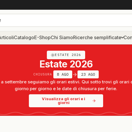
rticoli
Catalogo
E-Shop
Chi Siamo
Ricerche semplificate
Con
ESTATE 2026
Estate 2026
8 AGO
23 AGO
CHIUSURA
a settembre seguiamo gli orari estivi. Qui sotto trovi gli orari 
giorno per giorno e le date di chiusura per ferie.
Visualizza gli orari e i
giorni