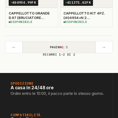
404954.99FK
411371.02FK
CAPPELLOTTO GRANDE
CAPPELLOTTO KIT 4PZ.
D.97 (BRUCIATORE
(404954+N 2
414372)
404955+404956)
DISPONIBILE
DISPONIBILE
DISPONIBILE
DISPONIBILE
←
→
PAGINA
1
/
1
RICAMBI 1–2 DI 2
SPEDIZIONE
A casa in 24/48 ore
Ordini entro le 10:00, il pacco parte lo stesso giorno.
COMPATIBILITÀ