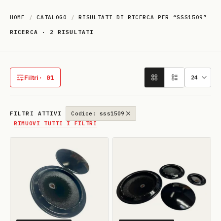
HOME
/
CATALOGO
/
RISULTATI DI RICERCA PER “SSS1509”
RICERCA · 2 RISULTATI
Risultati della ricerca: “sss1509”
Filtri
· 01
1 filtro attivo
FILTRI ATTIVI
Codice: sss1509
RIMUOVI TUTTI I FILTRI