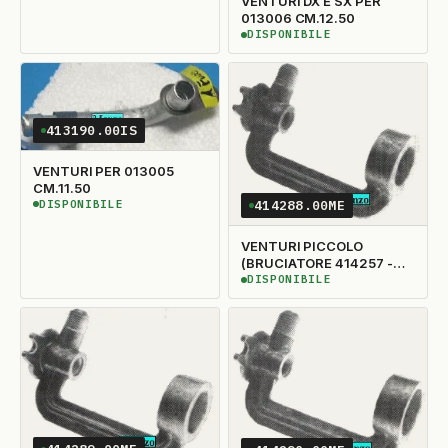
VENTURI DX E SX PER
013006 CM.12.50
DISPONIBILE
DISPONIBILE
413190.00IS
VENTURI PER 013005
CM.11.50
DISPONIBILE
414288.00ME
DISPONIBILE
VENTURI PICCOLO
(BRUCIATORE 414257 -
SPARTIFIAMMA 400552)
DISPONIBILE
DISPONIBILE