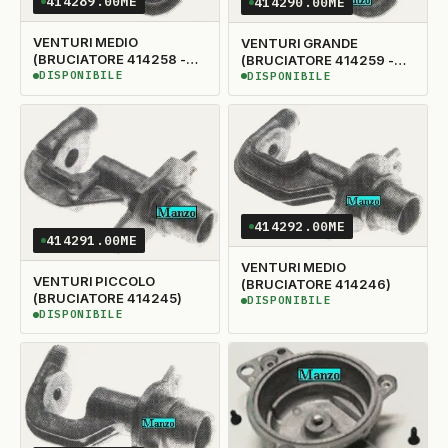
414289.00ME
414290.00ME
VENTURI MEDIO
VENTURI GRANDE
(BRUCIATORE 414258 -
(BRUCIATORE 414259 -
SPARTIFIAMMA 400551)
DISPONIBILE
SPATIFIAMMA 400550)
DISPONIBILE
DISPONIBILE
DISPONIBILE
414292.00ME
414291.00ME
VENTURI MEDIO
VENTURI PICCOLO
(BRUCIATORE 414246)
(BRUCIATORE 414245)
DISPONIBILE
DISPONIBILE
DISPONIBILE
DISPONIBILE