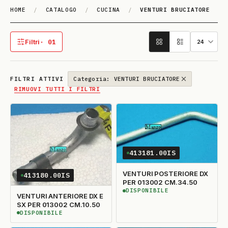
HOME
/
CATALOGO
/
CUCINA
/
VENTURI BRUCIATORE
VENTU­RI BRU­CIA­TO­RE
Filtri
· 01
1 filtro attivo
FILTRI ATTIVI
Categoria: VENTURI BRUCIATORE
RIMUOVI TUTTI I FILTRI
413181.00IS
VENTURI POSTERIORE DX
413180.00IS
PER 013002 CM.34.50
DISPONIBILE
DISPONIBILE
VENTURI ANTERIORE DX E
SX PER 013002 CM.10.50
DISPONIBILE
DISPONIBILE