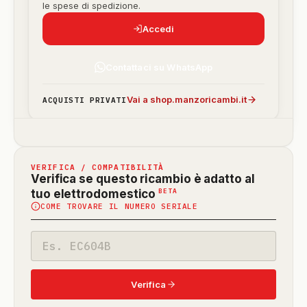
le spese di spedizione.
Accedi
Contattaci su WhatsApp
Vai a shop.manzoricambi.it
ACQUISTI PRIVATI
VERIFICA / COMPATIBILITÀ
Verifica se questo ricambio è adatto al
(funzione
BETA
tuo elettrodomestico
COME TROVARE IL NUMERO SERIALE
in
beta)
Codice
modello
Verifica