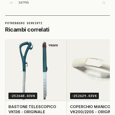
30795
01
Ricambi correlati
252648.03VK
252629.03VK
BASTONE TELESCOPICO
COPERCHIO MANICO P
VK136 - ORIGINALE
VK200/220S - ORIGINA