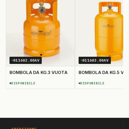
IT WASH
13
REX
14
SAN GIORGIO
15
SCHOLTES
16
SIEMENS
17
SMEG
18
011602.00AV
011603.00AV
UNIVERSALE
19
BOMBOLA DA KG.3 VUOTA
BOMBOLA DA KG.5 VU
WHIRLPOOL
20
DISPONIBILE
DISPONIBILE
DISPONIBILE
DISPONIBILE
WPRO
21
ZANUSSI
22
ZOPPAS
23