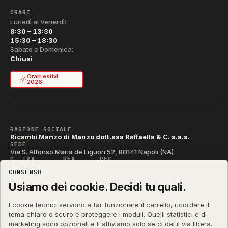
ORARI
Lunedì al Venerdì:
8:30 – 13:30
15:30 – 18:30
Sabato e Domenica:
Chiusi
Orari estivi
2026
RAGIONE SOCIALE
Ricambi Manzo di Manzo dott.ssa Raffaella & C. s.a.s.
SEDE
Via S. Alfonso Maria de Liguori 52, 80141 Napoli (NA)
P. IVA
REA
PEC
IT04790290631
NA-395472
manzo@pec.manzoricambi.it
CONSENSO
CODICE SDI
T04ZHR3
Usiamo dei cookie. Decidi tu quali.
I cookie tecnici servono a far funzionare il carrello, ricordare il
tema chiaro o scuro e proteggere i moduli. Quelli statistici e di
marketing sono opzionali e li attiviamo solo se ci dai il via libera.