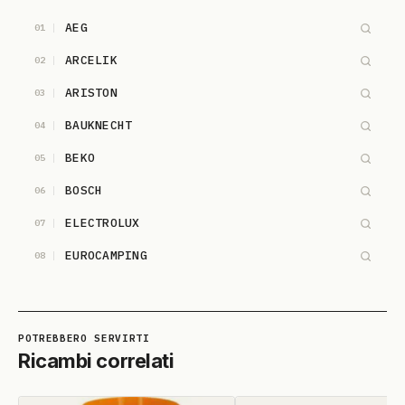
AEG
01
ARCELIK
02
ARISTON
03
BAUKNECHT
04
BEKO
05
BOSCH
06
ELECTROLUX
07
EUROCAMPING
08
FRANKE
09
HOTPOINT-ARISTON
10
IGNIS
11
Ricambi correlati
INDESIT
12