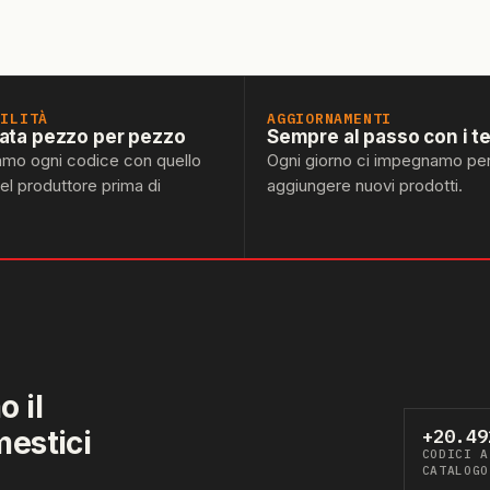
BILITÀ
AGGIORNAMENTI
lata pezzo per pezzo
Sempre al passo con i t
amo ogni codice con quello
Ogni giorno ci impegnamo pe
del produttore prima di
aggiungere nuovi prodotti.
 il
mestici
+20.49
CODICI A
CATALOGO