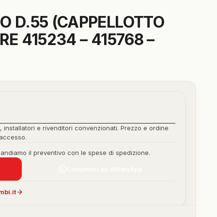
O D.55 (CAPPELLOTTO
E 415234 – 415768 –
, installatori e rivenditori convenzionati. Prezzo e ordine
'accesso.
mandiamo il preventivo con le spese di spedizione.
Contattaci su WhatsApp
bi.it