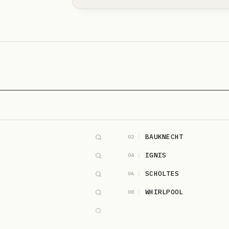
BAUKNECHT
02
IGNIS
04
SCHOLTES
06
WHIRLPOOL
08