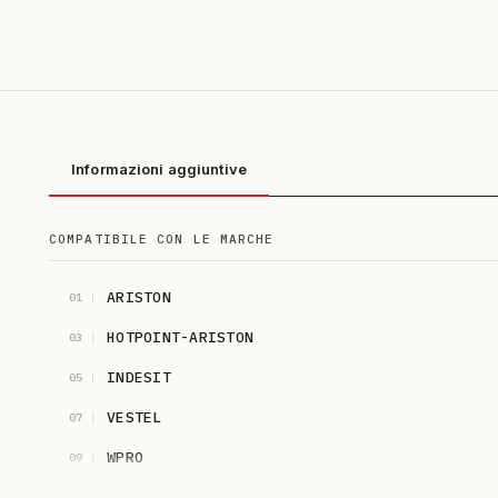
Informazioni aggiuntive
COMPATIBILE CON LE MARCHE
ARISTON
01
HOTPOINT-ARISTON
03
INDESIT
05
VESTEL
07
WPRO
09