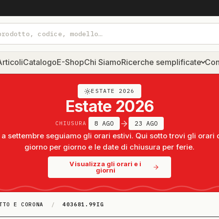
rticoli
Catalogo
E-Shop
Chi Siamo
Ricerche semplificate
Con
ESTATE 2026
Estate 2026
8 AGO
23 AGO
CHIUSURA
a settembre seguiamo gli orari estivi. Qui sotto trovi gli orari 
giorno per giorno e le date di chiusura per ferie.
Visualizza gli orari e i
giorni
TTO E CORONA
/
403681.99IG