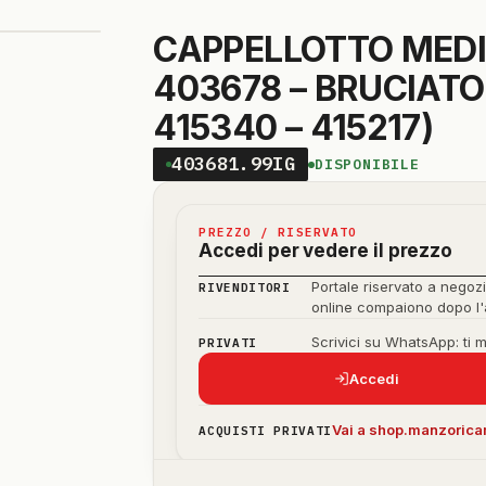
CAPPELLOTTO MEDI
403678 – BRUCIATOR
415340 – 415217)
403681.99IG
DISPONIBILE
PREZZO / RISERVATO
Accedi per vedere il prezzo
Portale riservato a negozi
RIVENDITORI
online compaiono dopo l
Scrivici su WhatsApp: ti 
PRIVATI
Accedi
Vai a shop.manzoricam
ACQUISTI PRIVATI