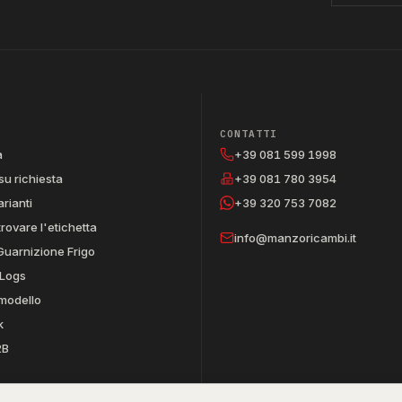
CONTATTI
a
+39 081 599 1998
su richiesta
+39 081 780 3954
arianti
+39 320 753 7082
trovare l'etichetta
info@manzoricambi.it
Guarnizione Frigo
Logs
 modello
k
2B