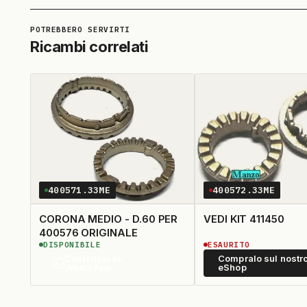
Ricambi correlati
400571.33ME
400572.33ME
CORONA MEDIO - D.60 PER
VEDI KIT 411450
400576 ORIGINALE
DISPONIBILE
ESAURITO
Contattaci su
Compralo sul nostr
WhatsApp
eShop