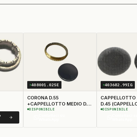
408001.02SE
403682.99IG
CORONA D.55
CAPPELLOTTO 
+CAPPELLOTTO MEDIO D.
D.45 (CAPPEL
DISPONIBILE
DISPONIBILE
63 (BRUCIATORE 414243 -
403679 - BRUC
o
Contattaci su
Contattaci s
414261 - 416763 - 416754 -
415235 - 415767
WhatsApp
WhatsApp
416757)
415218)