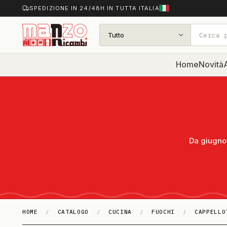
SPEDIZIONE IN 24/48H IN TUTTA ITALIA
Tutto
Home
Novità
A
Da giugno 
HOME
/
CATALOGO
/
CUCINA
/
FUOCHI
/
CAPPELLO