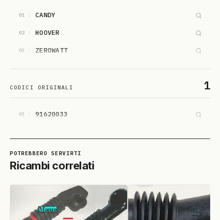
CANDY
01
HOOVER
02
ZEROWATT
03
1
CODICI ORIGINALI
91620033
01
Ricambi correlati