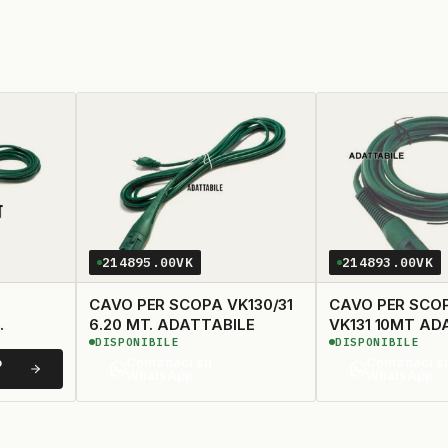
214895.00VK
214893.00VK
CAVO PER SCOPA VK130/31
CAVO PER SCO
6.20 MT. ADATTABILE
VK131 10MT AD
DISPONIBILE
DISPONIBILE
o
Contattaci su
Contattaci s
WhatsApp
WhatsApp