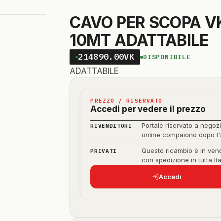
CAVO PER SCOPA V
10MT ADATTABILE
214890.00VK
DISPONIBILE
ADATTABILE
PREZZO / RISERVATO
Accedi per vedere il prezzo
Portale riservato a negozi
RIVENDITORI
online compaiono dopo l
Questo ricambio è in vend
PRIVATI
con spedizione in tutta Ita
Accedi