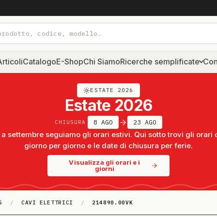
rticoli
Catalogo
E-Shop
Chi Siamo
Ricerche semplificate
Con
ESTATE 2026
Estate 2026
8 AGO
23 AGO
CHIUSURA
a settembre seguiamo gli orari estivi. Qui sotto trovi gli orari 
giorno per giorno e le date di chiusura per ferie.
Visualizza gli orari e i
giorni
S
/
CAVI ELETTRICI
/
214890.00VK