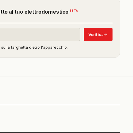
(funzione
BETA
atto al tuo elettrodomestico
in
beta)
Verifica
o sulla targhetta dietro l'apparecchio.