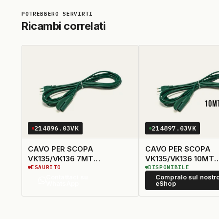
Ricambi correlati
214896.03VK
214897.03VK
CAVO PER SCOPA
CAVO PER SCOPA
VK135/VK136 7MT
VK135/VK136 10MT
ESAURITO
DISPONIBILE
ORIGINALE
ORIGINALE
Contattaci su
Compralo sul nostr
WhatsApp
eShop