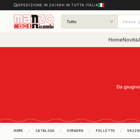
SPEDIZIONE IN 24/48H IN TUTTA ITALIA
Tutto
Home
Novità
A
Da giugno 
HOME
/
CATALOGO
/
VORWERK
/
FOLLETTO
/
VK220