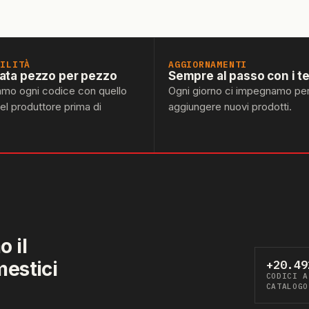
BILITÀ
AGGIORNAMENTI
lata pezzo per pezzo
Sempre al passo con i t
amo ogni codice con quello
Ogni giorno ci impegnamo pe
del produttore prima di
aggiungere nuovi prodotti.
 il
mestici
+20.49
CODICI A
CATALOGO