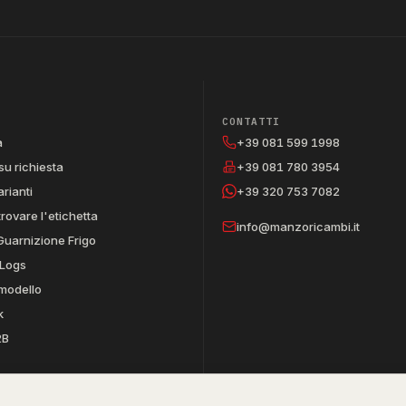
CONTATTI
a
+39 081 599 1998
su richiesta
+39 081 780 3954
arianti
+39 320 753 7082
trovare l'etichetta
info@manzoricambi.it
Guarnizione Frigo
Logs
 modello
k
2B