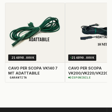
214898.00VK
214890.00VK
CAVO PER SCOPA VK140 7
CAVO PER SCOPA
MT ADATTABILE
VK200/VK220/VK220S
GARANTITA
DISPONIBILE
ADATTABILE
DISPONIBILITÀ GARANTITA
DISPONIBILE