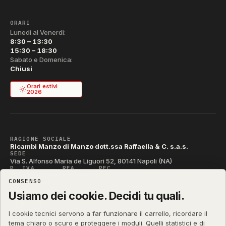
ORARI
Lunedì al Venerdì:
8:30 – 13:30
15:30 – 18:30
Sabato e Domenica:
Chiusi
Orari estivi
2026
RAGIONE SOCIALE
Ricambi Manzo di Manzo dott.ssa Raffaella & C. s.a.s.
SEDE
Via S. Alfonso Maria de Liguori 52, 80141 Napoli (NA)
P. IVA
REA
PEC
IT04790290631
NA-395472
manzo@pec.manzoricambi.it
CONSENSO
CODICE SDI
T04ZHR3
Usiamo dei cookie. Decidi tu quali.
I cookie tecnici servono a far funzionare il carrello, ricordare il
tema chiaro o scuro e proteggere i moduli. Quelli statistici e di