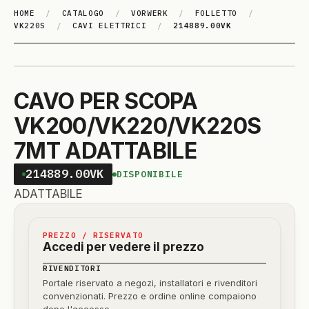
HOME
/
CATALOGO
/
VORWERK
/
FOLLETTO
/
VK220S
/
CAVI ELETTRICI
/
214889.00VK
CAVO PER SCOPA
VK200/VK220/VK220S
7MT ADATTABILE
214889.00VK
DISPONIBILE
ADATTABILE
PREZZO / RISERVATO
Accedi per vedere il prezzo
RIVENDITORI
Portale riservato a negozi, installatori e rivenditori
convenzionati. Prezzo e ordine online compaiono