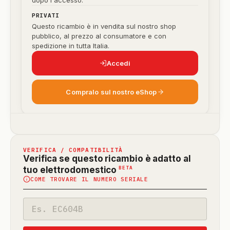
dopo l'accesso.
PRIVATI
Questo ricambio è in vendita sul nostro shop
pubblico, al prezzo al consumatore e con
spedizione in tutta Italia.
Accedi
Compralo sul nostro eShop
VERIFICA / COMPATIBILITÀ
Verifica se questo ricambio è adatto al
(funzione
BETA
tuo elettrodomestico
COME TROVARE IL NUMERO SERIALE
in
beta)
Codice
modello