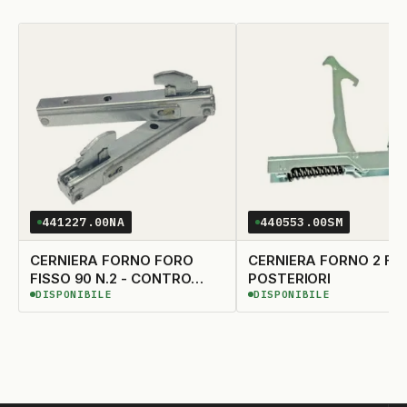
441227.00NA
440553.00SM
CERNIERA FORNO FORO
CERNIERA FORNO 2 FO
FISSO 90 N.2 - CONTRO
POSTERIORI
DISPONIBILE
DISPONIBILE
CERNIERA 441224
DISPONIBILE
DISPONIBILE