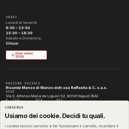
ORARI
Lunedì al Venerdì:
8:30 – 13:30
15:30 – 18:30
Sabato e Domenica:
Chiusi
Orari estivi
2026
RAGIONE SOCIALE
Ricambi Manzo di Manzo dott.ssa Raffaella & C. s.a.s.
SEDE
Via S. Alfonso Maria de Liguori 52, 80141 Napoli (NA)
P. IVA
REA
PEC
IT04790290631
NA-395472
manzo@pec.manzoricambi.it
CONSENSO
CODICE SDI
T04ZHR3
Usiamo dei cookie. Decidi tu quali.
I cookie tecnici servono a far funzionare il carrello, ricordare il