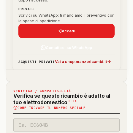
dopo l'accesso.
PRIVATI
Scrivici su WhatsApp: ti mandiamo il preventivo con
le spese di spedizione.
Accedi
Contattaci su WhatsApp
Vai a shop.manzoricambi.it
ACQUISTI PRIVATI
VERIFICA / COMPATIBILITÀ
Verifica se questo ricambio è adatto al
(funzione
BETA
tuo elettrodomestico
COME TROVARE IL NUMERO SERIALE
in
beta)
Codice
modello