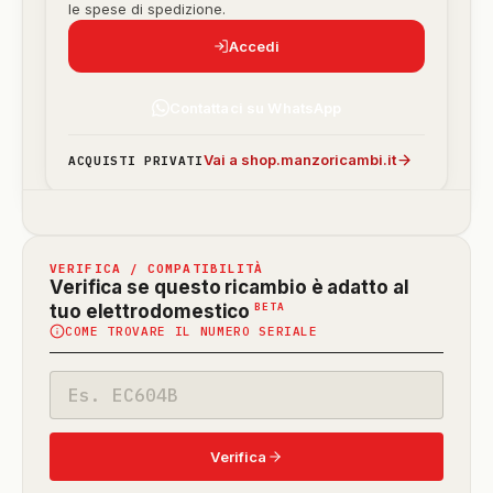
le spese di spedizione.
Accedi
Contattaci su WhatsApp
Vai a shop.manzoricambi.it
ACQUISTI PRIVATI
VERIFICA / COMPATIBILITÀ
Verifica se questo ricambio è adatto al
(funzione
BETA
tuo elettrodomestico
COME TROVARE IL NUMERO SERIALE
in
beta)
Codice
modello
Verifica