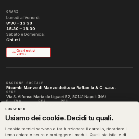
ORARI
Lunedì al Venerdì:
8:30 – 13:30
15:30 – 18:30
Sabato e Domenica:
Chiusi
Orari estivi
2026
RAGIONE SOCIALE
Ricambi Manzo di Manzo dott.ssa Raffaella & C. s.a.s.
SEDE
Via S. Alfonso Maria de Liguori 52, 80141 Napoli (NA)
P. IVA
REA
PEC
IT04790290631
NA-395472
manzo@pec.manzoricambi.it
CONSENSO
CODICE SDI
T04ZHR3
Usiamo dei cookie. Decidi tu quali.
I cookie tecnici servono a far funzionare il carrello, ricordare il
tema chiaro o scuro e proteggere i moduli. Quelli statistici e di