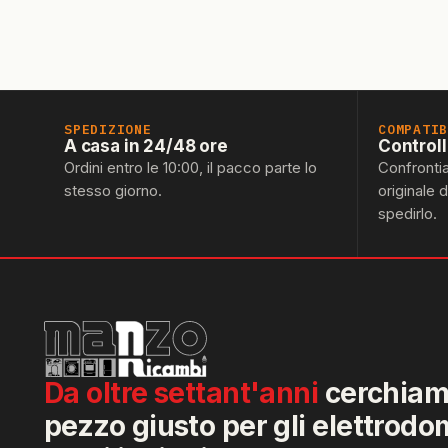
SPEDIZIONE
COMPATI
A casa in 24/48 ore
Control
Ordini entro le 10:00, il pacco parte lo
Confronti
stesso giorno.
originale 
spedirlo.
Da oltre settant'anni
cerchiamo
pezzo giusto per gli elettrodo