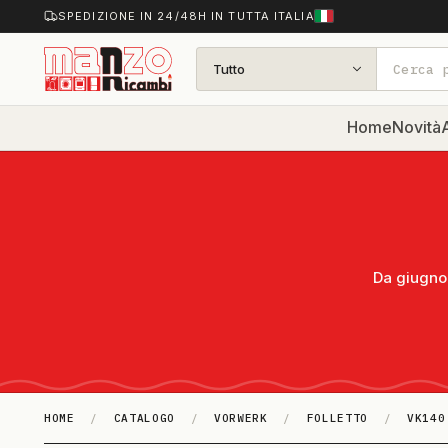
SPEDIZIONE IN 24/48H IN TUTTA ITALIA
Tutto
Home
Novità
A
Da giugno 
HOME
/
CATALOGO
/
VORWERK
/
FOLLETTO
/
VK140