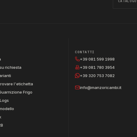
CATALOGO
CONTATTI
a
+39 081 599 1998
su richiesta
+39 081 780 3954
arianti
+39 320 753 7082
trovare l'etichetta
info@manzoricambi.it
Guarnizione Frigo
Logs
 modello
k
2B