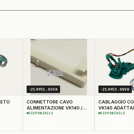
214951.03VK
214953.00VK
LETO
CONNETTORE CAVO
CABLAGGIO C
ALIMENTAZIONE VK140 /
VK140 ADATT
DISPONIBILE
DISPONIBILE
VK150 ORIGINALE
Contattaci su
Contattaci s
WhatsApp
WhatsApp