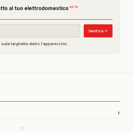
(funzione
BETA
atto al tuo elettrodomestico
in
beta)
Verifica
o sulla targhetta dietro l'apparecchio.
1