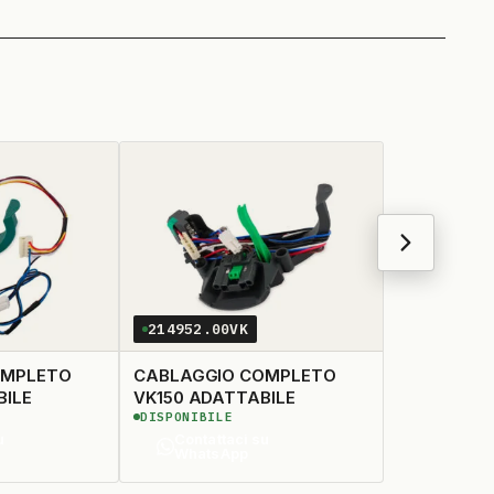
214952.00VK
OMPLETO
CABLAGGIO COMPLETO
ABILE
VK150 ADATTABILE
DISPONIBILE
u
Contattaci su
WhatsApp