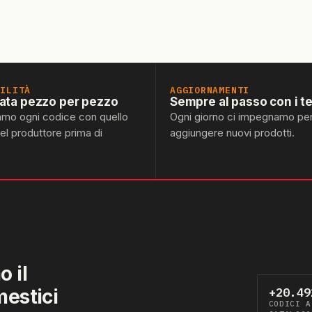
BILITÀ
AGGIORNAMENTI
lata pezzo per pezzo
Sempre al passo con i t
amo ogni codice con quello
Ogni giorno ci impegnamo pe
del produttore prima di
aggiungere nuovi prodotti.
 il
mestici
+20.49
CODICI A