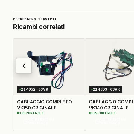
Ricambi correlati
214952.03VK
214953.03VK
CABLAGGIO COMPLETO
CABLAGGIO COMP
VK150 ORIGINALE
VK140 ORIGINALE
DISPONIBILE
DISPONIBILE
Contattaci su
Contattaci su
WhatsApp
WhatsApp