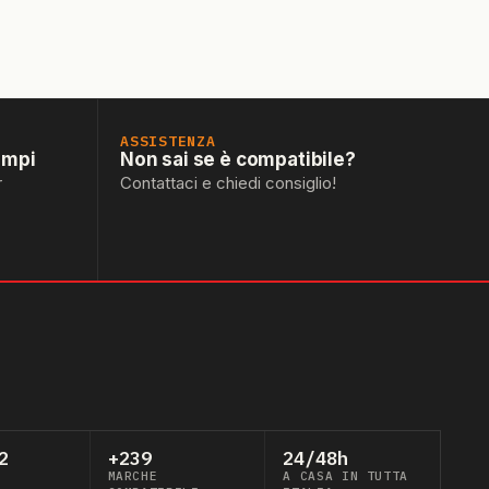
ASSISTENZA
empi
Non sai se è compatibile?
r
Contattaci e chiedi consiglio!
2
+239
24/48h
MARCHE
A CASA IN TUTTA