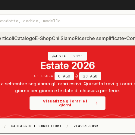
rticoli
Catalogo
E-Shop
Chi Siamo
Ricerche semplificate
Con
ESTATE 2026
Estate 2026
8 AGO
23 AGO
CHIUSURA
a settembre seguiamo gli orari estivi. Qui sotto trovi gli orari 
giorno per giorno e le date di chiusura per ferie.
Visualizza gli orari e i
giorni
/
CABLAGGIO E CONNETTORI
/
214951.00VK