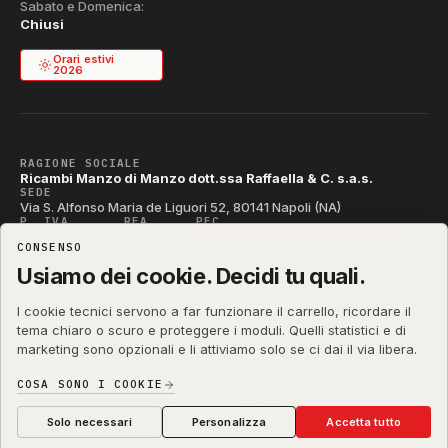
Sabato e Domenica:
Chiusi
Orari estivi
2026
RAGIONE SOCIALE
Ricambi Manzo di Manzo dott.ssa Raffaella & C. s.a.s.
SEDE
Via S. Alfonso Maria de Liguori 52, 80141 Napoli (NA)
P. IVA
REA
PEC
IT04790290631
NA-395472
manzo@pec.manzoricambi.it
CONSENSO
CODICE SDI
T04ZHR3
Usiamo dei cookie. Decidi tu quali.
I cookie tecnici servono a far funzionare il carrello, ricordare il
tema chiaro o scuro e proteggere i moduli. Quelli statistici e di
marketing sono opzionali e li attiviamo solo se ci dai il via libera.
manzoricambi.it
©
2001 – 2026
Stefano Russo
&
COSA SONO I COOKIE
Privacy & Cookie
Termini
Diritto di Recesso
·
·
·
Preferenze cookie
Solo necessari
Personalizza
Accetta tutto