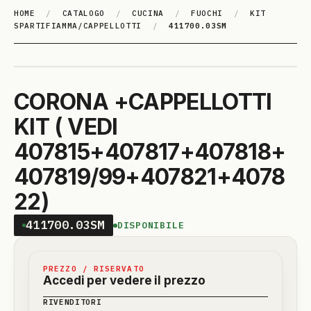
HOME
/
CATALOGO
/
CUCINA
/
FUOCHI
/
KIT
SPARTIFIAMMA/CAPPELLOTTI
/
411700.03SM
CORONA +CAPPELLOTTI
KIT ( VEDI
407815+407817+407818+
407819/99+407821+4078
22)
411700.03SM
DISPONIBILE
PREZZO / RISERVATO
Accedi per vedere il prezzo
RIVENDITORI