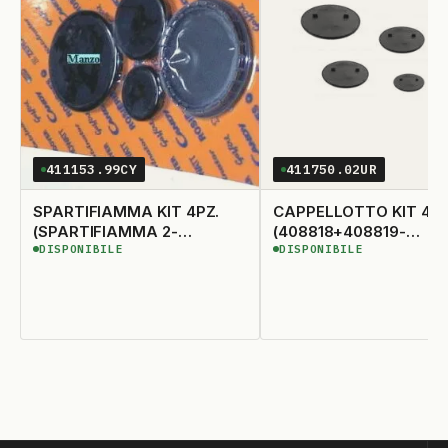
411153.99CY
411750.02UR
SPARTIFIAMMA KIT 4PZ.
CAPPELLOTTO KIT 4P
(SPARTIFIAMMA 2-
(408818+408819-
DISPONIBILE
DISPONIBILE
401512+401513+401514)
2+408820)
DISPONIBILE
DISPONIBILE