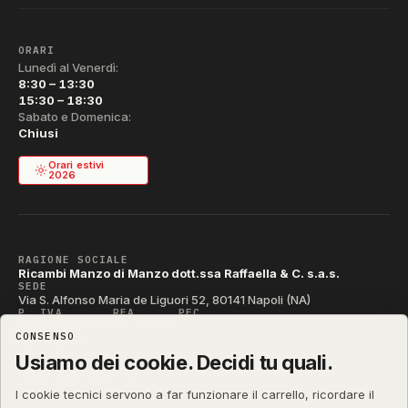
ORARI
Lunedì al Venerdì:
8:30 – 13:30
15:30 – 18:30
Sabato e Domenica:
Chiusi
Orari estivi
2026
RAGIONE SOCIALE
Ricambi Manzo di Manzo dott.ssa Raffaella & C. s.a.s.
SEDE
Via S. Alfonso Maria de Liguori 52, 80141 Napoli (NA)
P. IVA
REA
PEC
IT04790290631
NA-395472
manzo@pec.manzoricambi.it
CONSENSO
CODICE SDI
T04ZHR3
Usiamo dei cookie. Decidi tu quali.
I cookie tecnici servono a far funzionare il carrello, ricordare il