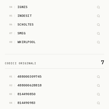
IGNIS
04
INDESIT
05
SCHOLTES
06
SMEG
07
WHIRLPOOL
08
WPRO
09
7
CODICI ORIGINALI
488000309745
01
488000628818
02
814490850
03
814490983
04