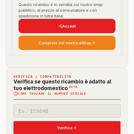
Questo ricambio è in vendita sul nostro shop
pubblico, al prezzo al consumatore e con
spedizione in tutta Italia.
Accedi
Compralo sul nostro eShop
VERIFICA / COMPATIBILITÀ
Verifica se questo ricambio è adatto al
(funzione
BETA
tuo elettrodomestico
COME TROVARE IL NUMERO SERIALE
in
beta)
Codice
modello
Verifica