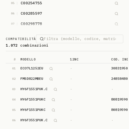
C00254755
05
C00285597
06
C00298778
07
COMPATIBILITÀ
1.072
combinazioni
#
MODELLO
12NC
COD. IND
vuoto
ECO7L1252EU
30831950
·
01
vuoto
FMSD822MBEU
24858480
·
02
vuoto
vuoto
HY6F1551PUK.C
·
·
03
vuoto
HY6F1551PUKC
80819590
·
04
vuoto
HY6F1551PUKC
80819590
·
05
vuoto
vuoto
HY6F3551PUK.C
·
·
06