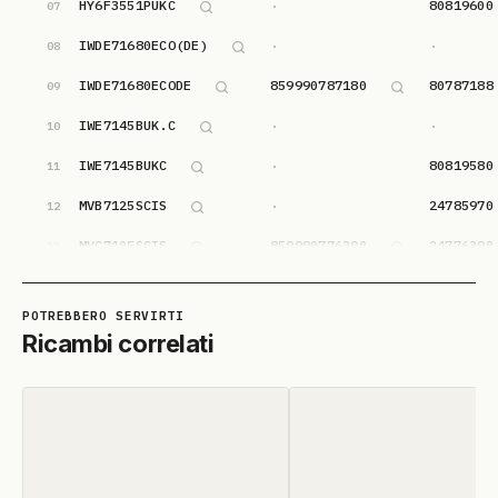
vuoto
HY6F3551PUKC
80819600
·
07
vuoto
vuoto
IWDE71680ECO(DE)
·
·
08
IWDE71680ECODE
859990787180
80787188
09
vuoto
vuoto
IWE7145BUK.C
·
·
10
vuoto
IWE7145BUKC
80819580
·
11
vuoto
MVB7125SCIS
24785970
·
12
MVC7105SCIS
859990776390
24776390
13
MVC7105SCIS
859990776390
24776390
14
vuoto
vuoto
MVC7105SCIS
·
·
15
Ricambi correlati
MVDB8614SXCIS
859990795390
80795390
16
MVDB8614SXCIS
859990795390
80795390
17
vuoto
vuoto
MVDB8614SXCIS
·
·
18
vuoto
MVE7129XCIS
24773340
·
19