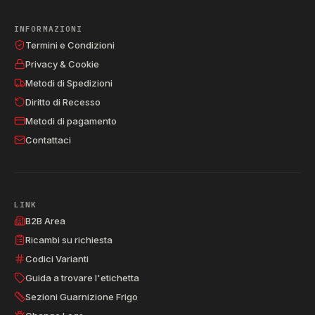
WDAL8640PUK
859990785440
80785440
57
INFORMAZIONI
WDAL8640PUK
859990785440
80785440
58
Termini e Condizioni
WDAL8640PUK
859990785440
80785440
59
Privacy & Cookie
Metodi di Spedizioni
WDAL8640PUK
859990785440
80785440
60
Diritto di Recesso
WDAL8640PUK
859990785440
80785440
61
Metodi di pagamento
vuoto
vuoto
WDAL9640GUK
·
·
62
Contattaci
WDAL9640GUK
859990818320
80818320
63
WDAL9640GUK
859990818320
80818320
64
LINK
WDAL9640GUK
859990818320
80818320
65
B2B Area
WDAL9640GUK
859990818320
80818320
66
Ricambi su richiesta
Codici Varianti
vuoto
WDD10760BXEU
80785910
·
67
Guida a trovare l'etichetta
WDD8640BEU
859990781460
80781460
68
Sezioni Guarnizione Frigo
WDD9640BEU
859990786650
80786650
69