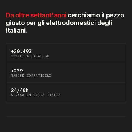
vuoto
vuoto
MVSE7125XCIS
·
·
45
Da oltre settant'anni
cerchiamo il pezzo
MVSE8129XCIS
859990818860
24818860
46
giusto per gli elettrodomestici degli
italiani.
vuoto
MVSE8210SCIS
24818850
·
47
vuoto
vuoto
NWSK61051
·
·
48
+20.492
NWSK61051
859990891030
24891030
49
CODICI A CATALOGO
NWSK61051
859990891030
24891030
50
+239
vuoto
vuoto
NWSK6125
·
·
51
MARCHE COMPATIBILI
vuoto
NWSK6125
24864570
·
52
24/48h
vuoto
NWSK6125
24864570
·
53
A CASA IN TUTTA ITALIA
vuoto
vuoto
WDAL8640GUK
·
·
54
vuoto
vuoto
WDAL8640PUK
·
·
55
WDAL8640PUK
859990785440
80785440
56