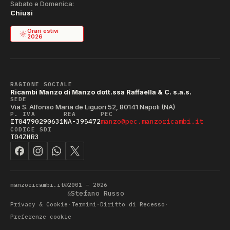
Sabato e Domenica:
vuoto
vuoto
WDG862BSEX60HZ
·
·
82
Chiusi
WDG862BSEX60HZ
859990786330
80786330
83
Orari estivi
2026
WDG862BSEX60HZ
859990786330
80786330
84
vuoto
WDG862BXEU
80785960
·
85
WDG862EU
859990781450
80781450
86
RAGIONE SOCIALE
Ricambi Manzo di Manzo dott.ssa Raffaella & C. s.a.s.
SEDE
WDG8640BEU
859990781440
80781440
87
Via S. Alfonso Maria de Liguori 52, 80141 Napoli (NA)
P. IVA
REA
PEC
vuoto
WDG8640BFR
80785920
·
88
IT04790290631
NA-395472
manzo@pec.manzoricambi.it
CODICE SDI
T04ZHR3
vuoto
WDG8640IT
80781430
·
89
vuoto
vuoto
WDG8640SEX
·
·
90
vuoto
WDG8640SEX
80786320
·
91
manzoricambi.it
©
2001 – 2026
Stefano Russo
vuoto
WDG8640SEX
80786320
&
·
92
Privacy & Cookie
Termini
Diritto di Recesso
·
·
·
vuoto
WDG9640BFR
80785930
·
93
Preferenze cookie