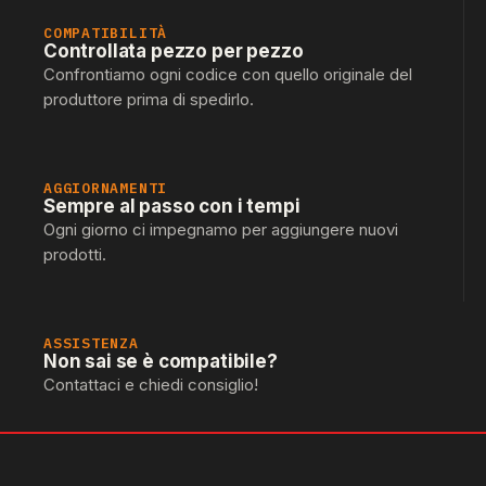
vuoto
MVSB7105XCIS
24802340
·
32
COMPATIBILITÀ
Controllata pezzo per pezzo
vuoto
MVSB7105XCIS
24802340
·
33
Confrontiamo ogni codice con quello originale del
vuoto
vuoto
MVSB7105XCIS
·
·
34
produttore prima di spedirlo.
vuoto
MVSB8010SCIS
24834520
·
35
vuoto
MVSB8010SCIS
24834520
·
36
AGGIORNAMENTI
Sempre al passo con i tempi
vuoto
vuoto
MVSB8010SCIS
·
·
37
Ogni giorno ci impegnamo per aggiungere nuovi
vuoto
MVSC6105SCIS
24786030
·
38
prodotti.
vuoto
MVSC6105SCIS
24786030
·
39
vuoto
MVSC6105SCIS
24786030
·
40
ASSISTENZA
Non sai se è compatibile?
vuoto
vuoto
MVSC6105SCIS
·
·
41
Contattaci e chiedi consiglio!
vuoto
MVSE6125XCIS
24792760
·
42
vuoto
MVSE7125XCIS
24802390
·
43
vuoto
MVSE7125XCIS
24802390
·
44