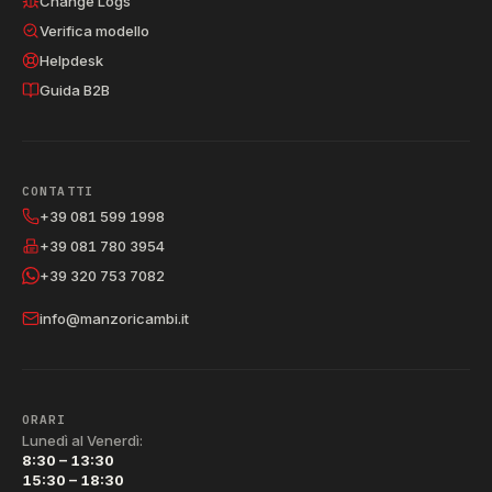
Change Logs
Verifica modello
WDD9640BEU
859990786650
80786650
70
Helpdesk
WDD9640BEU
859990786650
80786650
71
Guida B2B
vuoto
vuoto
WDD9640BEU
·
·
72
WDD9640BXEU
859990781470
80781470
73
CONTATTI
WDD9640BXEU
859990781470
80781470
74
+39 081 599 1998
WDD9640BXEU
859990781470
80781470
75
+39 081 780 3954
WDD9640BXEU
859990781470
80781470
+39 320 753 7082
76
WDD9640BXEU
859990781470
80781470
77
info@manzoricambi.it
vuoto
vuoto
WDD9640BXEU
·
·
78
vuoto
vuoto
WDG862BSEX
·
·
79
ORARI
WDG862BSEX
859990786310
80786310
80
Lunedì al Venerdì:
8:30 – 13:30
WDG862BSEX
859990786310
80786310
81
15:30 – 18:30