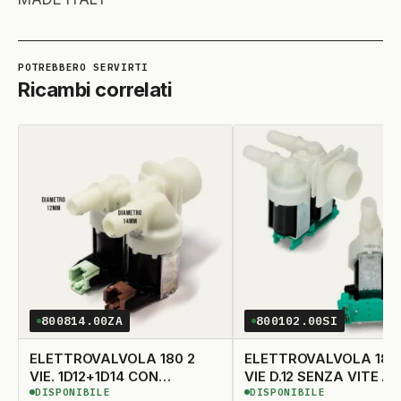
Ricambi correlati
800814.00ZA
800102.00SI
ELETTROVALVOLA 180 2
ELETTROVALVOLA 180
VIE. 1D12+1D14 CON
VIE D.12 SENZA VITE A
DISPONIBILE
DISPONIBILE
SPINOTTO
DISPONIBILE
DISPONIBILE