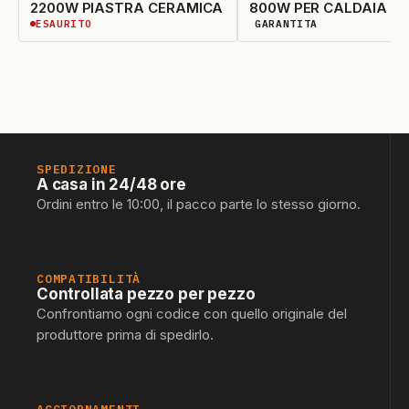
2200W PIASTRA CERAMICA
800W PER CALDAIA
ESAURITO
GARANTITA
ESAURITO
DISPONIBILITÀ GARANTIT
SPEDIZIONE
A casa in 24/48 ore
Ordini entro le 10:00, il pacco parte lo stesso giorno.
COMPATIBILITÀ
Controllata pezzo per pezzo
Confrontiamo ogni codice con quello originale del
produttore prima di spedirlo.