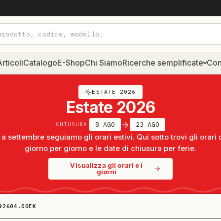
rticoli
Catalogo
E-Shop
Chi Siamo
Ricerche semplificate
Con
ESTATE 2026
Estate 2026
8 AGO
23 AGO
CHIUSURA
a settembre seguiamo gli orari estivi. Qui sotto trovi gli orari 
giorno per giorno e le date di chiusura per ferie.
Visualizza gli orari e i
giorni
92604.00EK