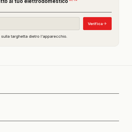
(funzione
atto al tuo elettrodomestico
in
beta)
Verifica
o sulla targhetta dietro l'apparecchio.