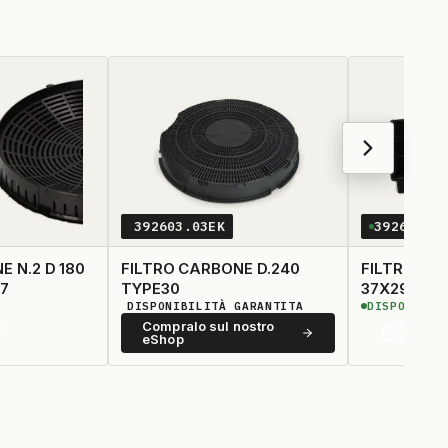
392603.03EK
392610.0
2 D 180
FILTRO CARBONE D.240
FILTRO CA
7
TYPE30
37X290X230 2 AS
DISPONIBILITÀ GARANTITA
DISPONIBIL
LATER TYP
u
Compralo sul nostro
Contatt
eShop
Whats