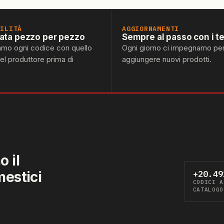
BILITÀ
AGGIORNAMENTI
lata pezzo per pezzo
Sempre al passo con i t
amo ogni codice con quello
Ogni giorno ci impegnamo pe
del produttore prima di
aggiungere nuovi prodotti.
 il
mestici
+20.49
CODICI A
CATALOGO