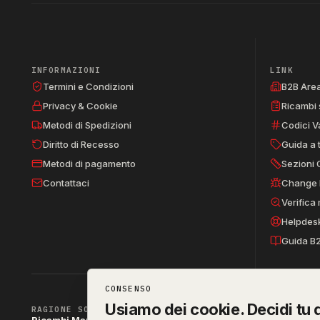
INFORMAZIONI
LINK
Termini e Condizioni
B2B Are
Privacy & Cookie
Ricambi 
Metodi di Spedizioni
Codici V
Diritto di Recesso
Guida a 
Metodi di pagamento
Sezioni 
Contattaci
Change 
Verifica
Helpdes
Guida B
CONSENSO
Usiamo dei cookie. Decidi tu q
RAGIONE SOCIALE
Ricambi Manzo di Manzo dott.ssa Raffaella & C. s.a.s.