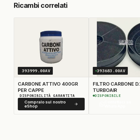
Ricambi correlati
393999.00AV
393683.00AV
CARBONE ATTIVO 400GR
FILTRO CARBONE D.
PER CAPPE
TURBOAIR
DISPONIBILITÀ GARANTITA
DISPONIBILE
Compralo sul nostro
Contattaci su
eShop
WhatsApp