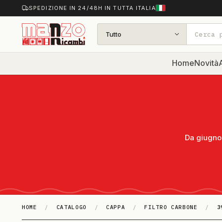
SPEDIZIONE IN 24/48H IN TUTTA ITALIA
Tutto
Home
Novità
A
Da giugno 
HOME
/
CATALOGO
/
CAPPA
/
FILTRO CARBONE
/
3