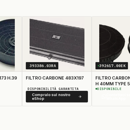
393386.03RA
392617.00EK
173 H.39
FILTRO CARBONE 483X197
FILTRO CARBONE N.
H 40MM TYPE 5
DISPONIBILITÀ GARANTITA
DISPONIBILE
Compralo sul nostro
Contattaci s
eShop
WhatsApp