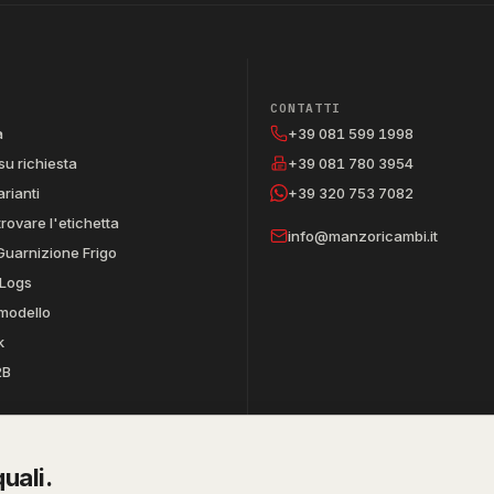
CONTATTI
a
+39 081 599 1998
su richiesta
+39 081 780 3954
arianti
+39 320 753 7082
trovare l'etichetta
info@manzoricambi.it
Guarnizione Frigo
Logs
 modello
k
2B
uali.