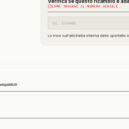
Verifica se questo ricambio è ad
COME TROVARE IL NUMERO SERIALE
Codice
modello
Lo trovi sull'etichetta interna dello sportello 
ompatibili