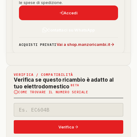
le spese di spedizione.
Accedi
Contattaci su WhatsApp
Vai a shop.manzoricambi.it
ACQUISTI PRIVATI
VERIFICA / COMPATIBILITÀ
Verifica se questo ricambio è adatto al
(funzione
BETA
tuo elettrodomestico
COME TROVARE IL NUMERO SERIALE
in
beta)
Codice
modello
Verifica