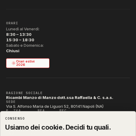
ORARI
Lunedì al Venerdì:
8:30 – 13:30
15:30 – 18:30
Sabato e Domenica:
Chiusi
Orari estivi
2026
RAGIONE SOCIALE
Ricambi Manzo di Manzo dott.ssa Raffaella & C. s.a.s.
SEDE
Via S. Alfonso Maria de Liguori 52, 80141 Napoli (NA)
P. IVA
REA
PEC
IT04790290631
NA-395472
manzo@pec.manzoricambi.it
CONSENSO
CODICE SDI
T04ZHR3
Usiamo dei cookie. Decidi tu quali.