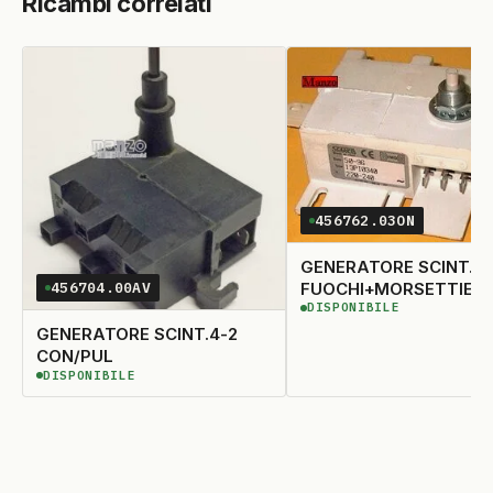
Ricambi correlati
456762.03ON
GENERATORE SCINT.6
FUOCHI+MORSETTIER
456704.00AV
DISPONIBILE
DISPONIBILE
GENERATORE SCINT.4-2
CON/PUL
DISPONIBILE
DISPONIBILE