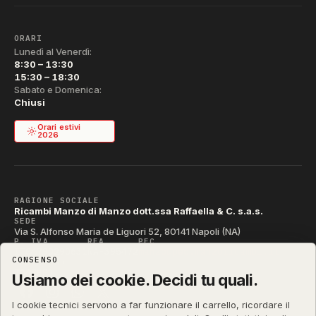
ORARI
Lunedì al Venerdì:
8:30 – 13:30
15:30 – 18:30
Sabato e Domenica:
Chiusi
Orari estivi
2026
RAGIONE SOCIALE
Ricambi Manzo di Manzo dott.ssa Raffaella & C. s.a.s.
SEDE
Via S. Alfonso Maria de Liguori 52, 80141 Napoli (NA)
P. IVA
REA
PEC
IT04790290631
NA-395472
manzo@pec.manzoricambi.it
CONSENSO
CODICE SDI
T04ZHR3
Usiamo dei cookie. Decidi tu quali.
I cookie tecnici servono a far funzionare il carrello, ricordare il