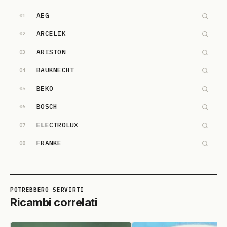
AEG
01
ARCELIK
02
ARISTON
03
BAUKNECHT
04
BEKO
05
BOSCH
06
ELECTROLUX
07
FRANKE
08
HOTPOINT-ARISTON
09
IGNIS
10
INDESIT
11
Ricambi correlati
IT WASH
12