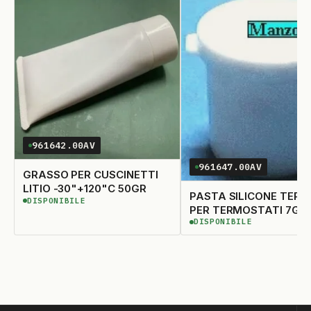
MARCHE VARIE
13
REX
14
SAN GIORGIO
15
SCHOLTES
16
SIEMENS
17
SMEG
18
961642.00AV
UNIVERSALE
19
961647.00AV
GRASSO PER CUSCINETTI
WHIRLPOOL
20
LITIO -30"+120"C 50GR
PASTA SILICONE TERM
DISPONIBILE
DISPONIBILE
PER TERMOSTATI 7GR.
WPRO
21
DISPONIBILE
DISPONIBILE
ZANUSSI
22
ZOPPAS
23