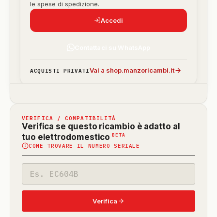
le spese di spedizione.
Accedi
Contattaci su WhatsApp
Vai a shop.manzoricambi.it
ACQUISTI PRIVATI
VERIFICA / COMPATIBILITÀ
Verifica se questo ricambio è adatto al
(funzione
BETA
tuo elettrodomestico
COME TROVARE IL NUMERO SERIALE
in
beta)
Codice
modello
Verifica