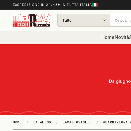
SPEDIZIONE IN 24/48H IN TUTTA ITALIA
Tutto
Home
Novità
A
Da giugno 
HOME
/
CATALOGO
/
LAVASTOVIGLIE
/
GUARNIZIONA 