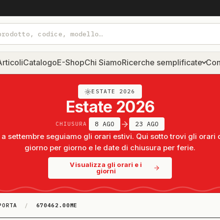
rticoli
Catalogo
E-Shop
Chi Siamo
Ricerche semplificate
Con
ESTATE 2026
Estate 2026
8 AGO
23 AGO
CHIUSURA
a settembre seguiamo gli orari estivi. Qui sotto trovi gli orari 
giorno per giorno e le date di chiusura per ferie.
Visualizza gli orari e i
giorni
PORTA
/
670462.00ME