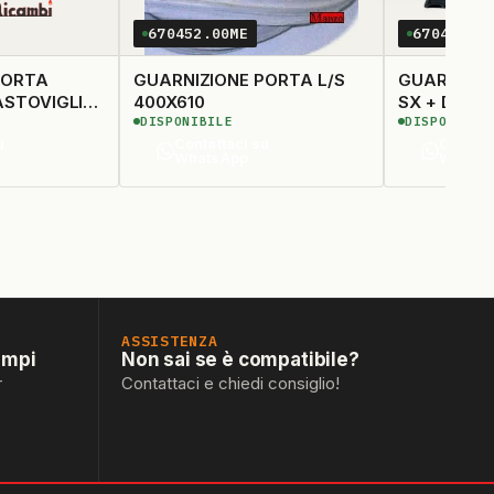
670452.00ME
670471.0
PORTA
GUARNIZIONE PORTA L/S
GUARNIZI
ASTOVIGLIE
400X610
SX + DX L
DISPONIBILE
DISPONIBIL
u
Contattaci su
Contatt
WhatsApp
Whats
ASSISTENZA
empi
Non sai se è compatibile?
r
Contattaci e chiedi consiglio!