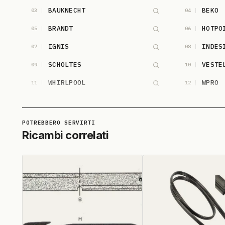
BAUKNECHT
BEKO
03
04
BRANDT
HOTPO
05
06
IGNIS
INDES
07
08
SCHOLTES
VESTE
09
10
WHIRLPOOL
WPRO
11
12
Ricambi correlati