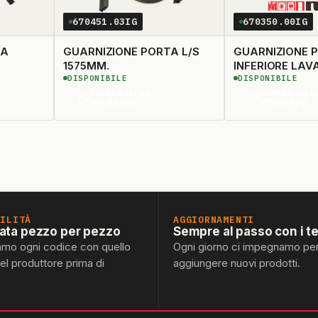
670451.03IG
670350.00IG
TA
GUARNIZIONE PORTA L/S
GUARNIZIONE 
1575MM.
INFERIORE LAV
DISPONIBILE
DISPONIBILE
545X20
Contattaci su
Contattaci s
WhatsApp
WhatsApp
BILITÀ
AGGIORNAMENTI
lata pezzo per pezzo
Sempre al passo con i t
amo ogni codice con quello
Ogni giorno ci impegnamo pe
del produttore prima di
aggiungere nuovi prodotti.