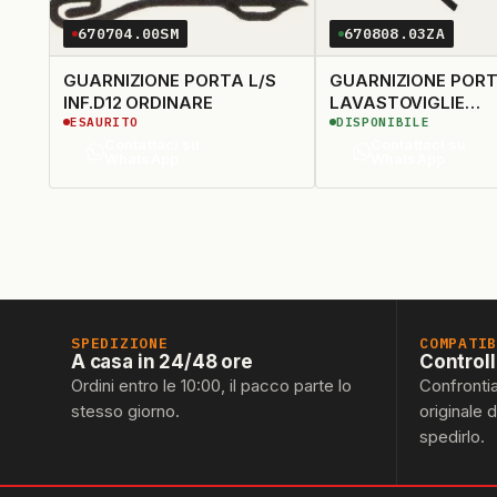
670704.00SM
670808.03ZA
GUARNIZIONE PORTA L/S
GUARNIZIONE POR
INF.D12 ORDINARE
LAVASTOVIGLIE
ESAURITO
DISPONIBILE
ADATTABILE
Contattaci su
Contattaci su
WhatsApp
WhatsApp
SPEDIZIONE
COMPATI
A casa in 24/48 ore
Control
Ordini entro le 10:00, il pacco parte lo
Confronti
stesso giorno.
originale 
spedirlo.