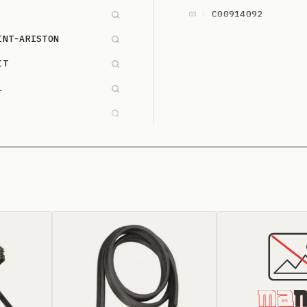
C00914092
03
INT-ARISTON
IT
L