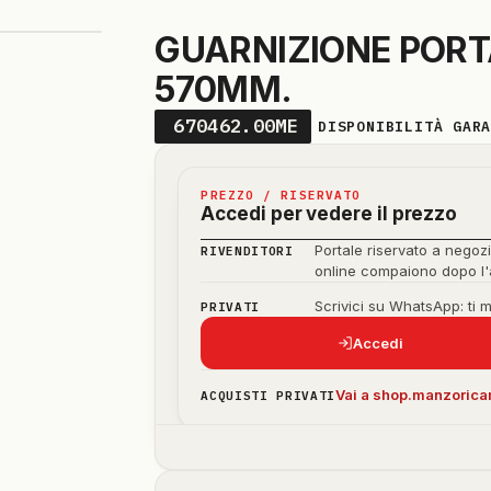
GUARNIZIONE PORTA
570MM.
670462.00ME
DISPONIBILITÀ GAR
PREZZO / RISERVATO
Accedi per vedere il prezzo
Portale riservato a negozi
RIVENDITORI
online compaiono dopo l
Scrivici su WhatsApp: ti 
PRIVATI
Accedi
Vai a shop.manzoricam
ACQUISTI PRIVATI