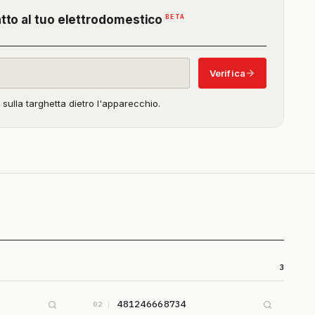
(funzione
BETA
atto al tuo elettrodomestico
in
beta)
Verifica
o sulla targhetta dietro l'apparecchio.
3
481246668734
02