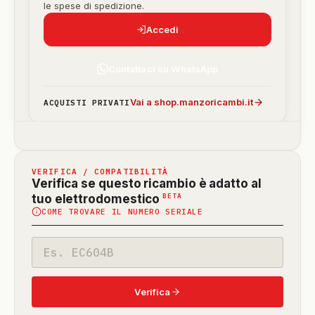
le spese di spedizione.
Accedi
Contattaci su WhatsApp
Vai a shop.manzoricambi.it
ACQUISTI PRIVATI
VERIFICA / COMPATIBILITÀ
Verifica se questo ricambio è adatto al
(funzione
BETA
tuo elettrodomestico
COME TROVARE IL NUMERO SERIALE
in
beta)
Codice
modello
Verifica