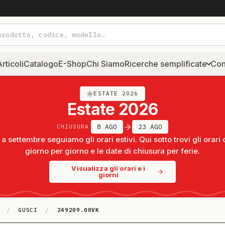
rticoli
Catalogo
E-Shop
Chi Siamo
Ricerche semplificate
Con
ESTATE 2026
Estate 2026
8 AGO
23 AGO
CHIUSURA
a settembre seguiamo gli orari estivi. Qui sotto trovi gli orari 
giorno per giorno e le date di chiusura per ferie.
Visualizza gli orari e i
giorni
/
GUSCI
/
249209.00VK