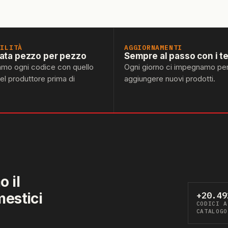
BILITÀ
AGGIORNAMENTI
lata pezzo per pezzo
Sempre al passo con i t
amo ogni codice con quello
Ogni giorno ci impegnamo pe
del produttore prima di
aggiungere nuovi prodotti.
 il
mestici
+20.49
CODICI A
CATALOGO