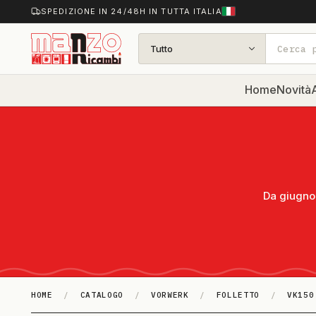
SPEDIZIONE IN 24/48H IN TUTTA ITALIA
Tutto
Home
Novità
A
Da giugno 
HOME
/
CATALOGO
/
VORWERK
/
FOLLETTO
/
VK150