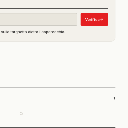
in
beta)
Verifica
o sulla targhetta dietro l'apparecchio.
1