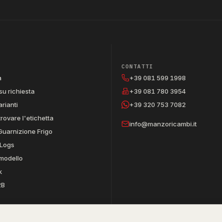
CONTATTI
a
+39 081 599 1998
su richiesta
+39 081 780 3954
arianti
+39 320 753 7082
trovare l'etichetta
info@manzoricambi.it
Guarnizione Frigo
Logs
 modello
k
2B