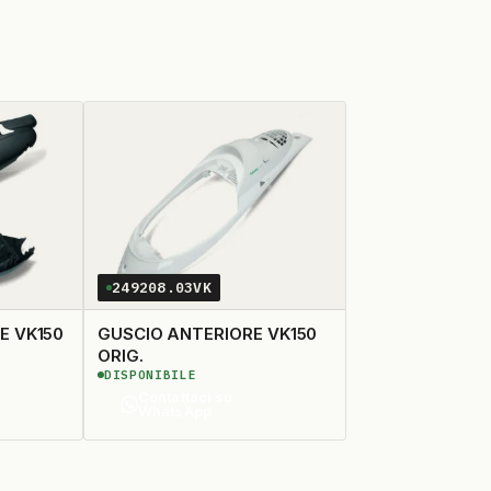
249208.03VK
E VK150
GUSCIO ANTERIORE VK150
ORIG.
DISPONIBILE
Contattaci su
WhatsApp