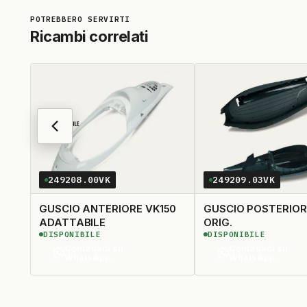
Ricambi correlati
249208.00VK
249209.03VK
GUSCIO ANTERIORE VK150
GUSCIO POSTERIOR
ADATTABILE
ORIG.
DISPONIBILE
DISPONIBILE
Contattaci su
Contattaci su
WhatsApp
WhatsApp