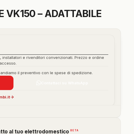
 VK150 – ADATTABILE
, installatori e rivenditori convenzionati. Prezzo e ordine
'accesso.
mandiamo il preventivo con le spese di spedizione.
Contattaci su WhatsApp
bi.it
(funzione
BETA
atto al tuo elettrodomestico