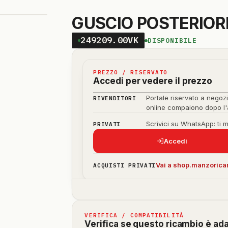
GUSCIO POSTERIORE
249209.00VK
DISPONIBILE
PREZZO / RISERVATO
Accedi per vedere il prezzo
Portale riservato a negozi
RIVENDITORI
online compaiono dopo l
Scrivici su WhatsApp: ti 
PRIVATI
Accedi
Vai a shop.manzoricam
ACQUISTI PRIVATI
VERIFICA / COMPATIBILITÀ
Verifica se questo ricambio è ad