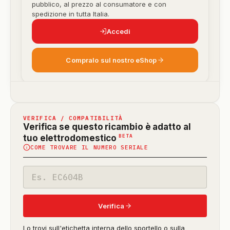
pubblico, al prezzo al consumatore e con
spedizione in tutta Italia.
Accedi
Compralo sul nostro eShop
VERIFICA / COMPATIBILITÀ
Verifica se questo ricambio è adatto al
(funzione
BETA
tuo elettrodomestico
COME TROVARE IL NUMERO SERIALE
in
beta)
Codice
modello
Verifica
Lo trovi sull'etichetta interna dello sportello o sulla