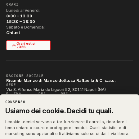
ORARI
Lunedì al Venerdì:
8:30 – 13:30
15:30 – 18:30
Sabato e Domenica:
Chiusi
Orari estivi
2026
RAGIONE SOCIALE
Ricambi Manzo di Manzo dott.ssa Raffaella & C. s.a.s.
SEDE
Via S. Alfonso Maria de Liguori 52, 80141 Napoli (NA)
P. IVA
REA
PEC
IT04790290631
NA-395472
manzo@pec.manzoricambi.it
CONSENSO
CODICE SDI
T04ZHR3
Usiamo dei cookie. Decidi tu quali.
I cookie tecnici servono a far funzionare il carrello, ricordare il
tema chiaro o scuro e proteggere i moduli. Quelli statistici e di
marketing sono opzionali e li attiviamo solo se ci dai il via libera.
manzoricambi.it
©
2001 – 2026