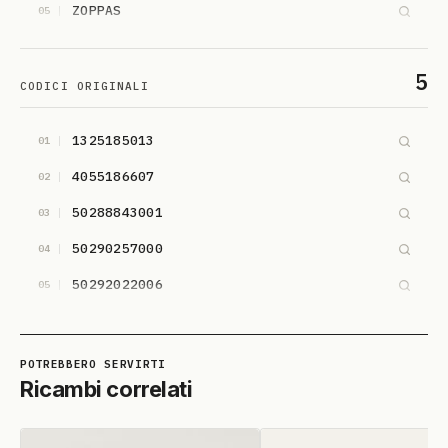
ZOPPAS
05
5
CODICI ORIGINALI
1325185013
01
4055186607
02
50288843001
03
50290257000
04
50292022006
05
Ricambi correlati