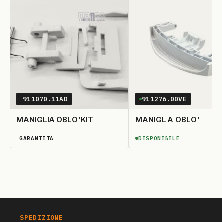
911070.11AD
911276.00VE
MANIGLIA OBLO'KIT
MANIGLIA OBLO'
GARANTITA
DISPONIBILE
DISPONIBILITÀ GARANTITA
DISPONIBILE
SPEDIZIONE