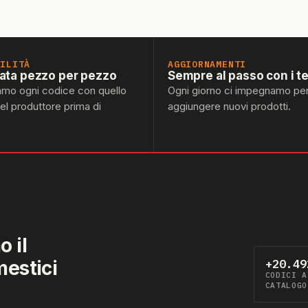
BILITÀ
AGGIORNAMENTI
lata pezzo per pezzo
Sempre al passo con i t
amo ogni codice con quello
Ogni giorno ci impegnamo pe
del produttore prima di
aggiungere nuovi prodotti.
 il
mestici
+20.49
CODICI A
CATALOGO