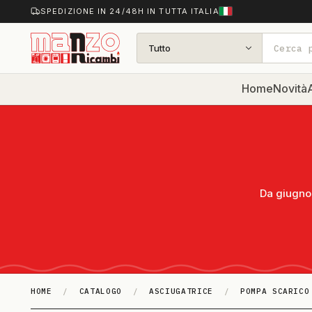
SPEDIZIONE IN 24/48H IN TUTTA ITALIA
Tutto
Home
Novità
A
Da giugno 
HOME
/
CATALOGO
/
ASCIUGATRICE
/
POMPA SCARICO