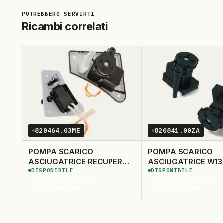
Ricambi correlati
820464.03ME
820841.00ZA
POMPA SCARICO
POMPA SCARICO
ASCIUGATRICE RECUPERO
ASCIUGATRICE W13
DISPONIBILE
DISPONIBILE
CONDENSA ORIGINALE
Contattaci su
Contattaci su
WhatsApp
WhatsApp