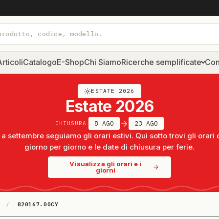
rticoli
Catalogo
E-Shop
Chi Siamo
Ricerche semplificate
Con
ESTATE 2026
Estate 2026
8 AGO
23 AGO
CHIUSURA
a settembre seguiamo gli orari estivi. Qui sotto trovi gli orari 
giorno per giorno e le date di chiusura per ferie.
Visualizza gli orari e i
giorni
/
820167.00CY