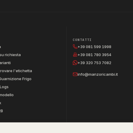
CONTATTI
a
+39 081 599 1998
su richiesta
+39 081 780 3954
arianti
+39 320 753 7082
trovare l'etichetta
info@manzoricambi.it
Guarnizione Frigo
Logs
 modello
k
2B