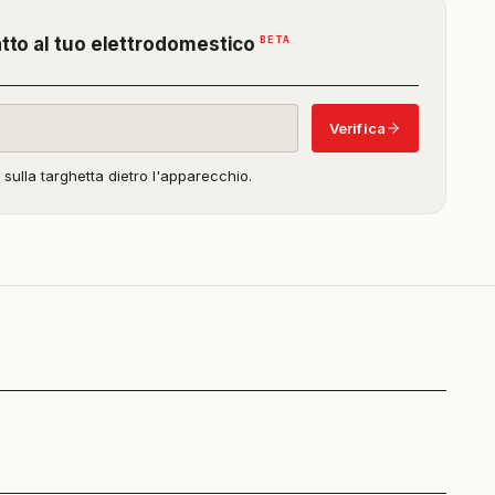
(funzione
BETA
atto al tuo elettrodomestico
in
beta)
Verifica
o sulla targhetta dietro l'apparecchio.