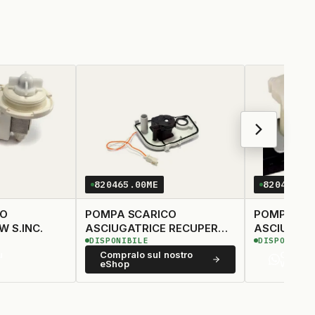
820465.00ME
820462.0
CO
POMPA SCARICO
POMPA SC
TICA 30W S.INC.
ASCIUGATRICE RECUPERO
ASCIUGATR
DISPONIBILE
DISPONIBIL
CONDENSA
CONDENSA
u
Compralo sul nostro
Contatt
eShop
Whats