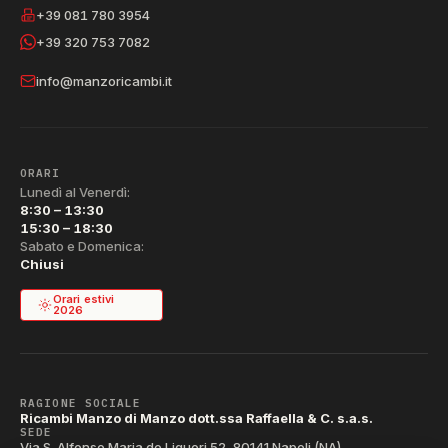
+39 081 780 3954
+39 320 753 7082
info@manzoricambi.it
ORARI
Lunedì al Venerdì:
8:30 – 13:30
15:30 – 18:30
Sabato e Domenica:
Chiusi
Orari estivi
2026
RAGIONE SOCIALE
Ricambi Manzo di Manzo dott.ssa Raffaella & C. s.a.s.
SEDE
Via S. Alfonso Maria de Liguori 52, 80141 Napoli (NA)