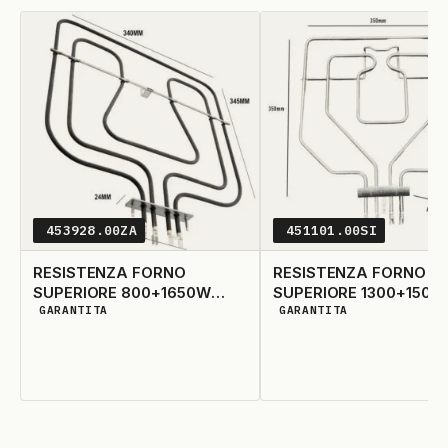
453928.00ZA
451101.00SI
RESISTENZA FORNO
RESISTENZA FORNO
SUPERIORE 800+1650W
SUPERIORE 1300+1500
GARANTITA
GARANTITA
345X340
370X370
DISPONIBILITÀ GARANTITA
DISPONIBILITÀ GARANTIT