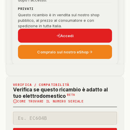
dopo l'accesso.
PRIVATI
Questo ricambio è in vendita sul nostro shop
pubblico, al prezzo al consumatore e con
spedizione in tutta Italia.
Accedi
Compralo sul nostro eShop
VERIFICA / COMPATIBILITÀ
Verifica se questo ricambio è adatto al
(funzione
BETA
tuo elettrodomestico
COME TROVARE IL NUMERO SERIALE
in
beta)
Codice
modello