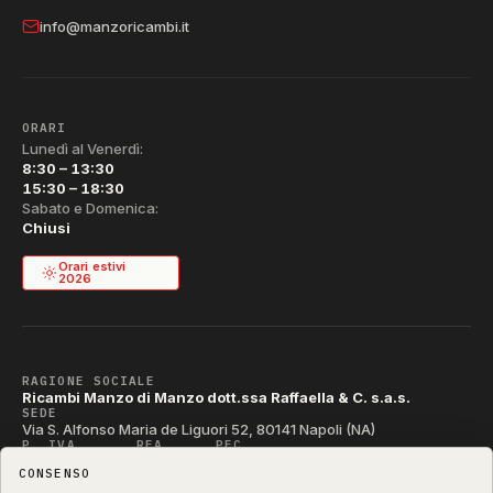
info@manzoricambi.it
ORARI
Lunedì al Venerdì:
8:30 – 13:30
15:30 – 18:30
Sabato e Domenica:
Chiusi
Orari estivi
2026
RAGIONE SOCIALE
Ricambi Manzo di Manzo dott.ssa Raffaella & C. s.a.s.
SEDE
Via S. Alfonso Maria de Liguori 52, 80141 Napoli (NA)
P. IVA
REA
PEC
IT04790290631
NA-395472
manzo@pec.manzoricambi.it
CONSENSO
CODICE SDI