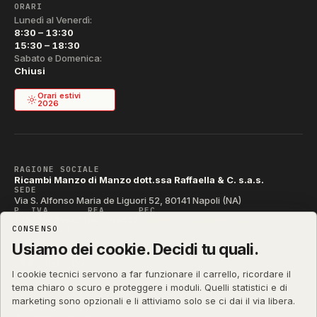
ORARI
Lunedì al Venerdì:
8:30 – 13:30
15:30 – 18:30
Sabato e Domenica:
Chiusi
Orari estivi
2026
RAGIONE SOCIALE
Ricambi Manzo di Manzo dott.ssa Raffaella & C. s.a.s.
SEDE
Via S. Alfonso Maria de Liguori 52, 80141 Napoli (NA)
P. IVA
REA
PEC
IT04790290631
NA-395472
manzo@pec.manzoricambi.it
CONSENSO
CODICE SDI
T04ZHR3
Usiamo dei cookie. Decidi tu quali.
I cookie tecnici servono a far funzionare il carrello, ricordare il
tema chiaro o scuro e proteggere i moduli. Quelli statistici e di
marketing sono opzionali e li attiviamo solo se ci dai il via libera.
manzoricambi.it
©
2001 – 2026