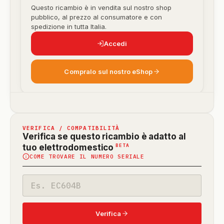
Questo ricambio è in vendita sul nostro shop
pubblico, al prezzo al consumatore e con
spedizione in tutta Italia.
Accedi
Compralo sul nostro eShop
VERIFICA / COMPATIBILITÀ
Verifica se questo ricambio è adatto al
(funzione
BETA
tuo elettrodomestico
COME TROVARE IL NUMERO SERIALE
in
beta)
Codice
modello
Verifica