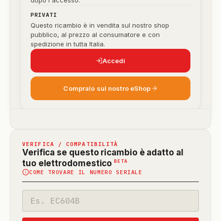
dopo l'accesso.
PRIVATI
Questo ricambio è in vendita sul nostro shop
pubblico, al prezzo al consumatore e con
spedizione in tutta Italia.
Accedi
Compralo sul nostro eShop
VERIFICA / COMPATIBILITÀ
Verifica se questo ricambio è adatto al
(funzione
BETA
tuo elettrodomestico
COME TROVARE IL NUMERO SERIALE
in
beta)
Codice
modello