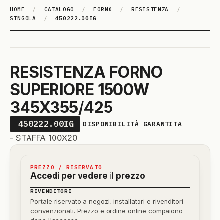
HOME
/
CATALOGO
/
FORNO
/
RESISTENZA
/
SINGOLA
/
450222.00IG
RESISTENZA FORNO
SUPERIORE 1500W
345X355/425
450222.00IG
DISPONIBILITÀ GARANTITA
- STAFFA 100X20
PREZZO / RISERVATO
Accedi per vedere il prezzo
RIVENDITORI
Portale riservato a negozi, installatori e rivenditori
convenzionati. Prezzo e ordine online compaiono