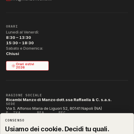
ORARI
Lunedì al Venerdì:
8:30 – 13:30
15:30 – 18:30
Sabato e Domenica:
Chiusi
Orari estivi
2026
RAGIONE SOCIALE
Ricambi Manzo di Manzo dott.ssa Raffaella & C. s.a.s.
SEDE
Via S. Alfonso Maria de Liguori 52, 80141 Napoli (NA)
P. IVA
REA
PEC
IT04790290631
NA-395472
manzo@pec.manzoricambi.it
CONSENSO
CODICE SDI
T04ZHR3
Usiamo dei cookie. Decidi tu quali.