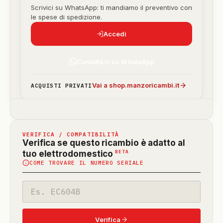
Scrivici su WhatsApp: ti mandiamo il preventivo con
le spese di spedizione.
Accedi
Contattaci su WhatsApp
Vai a shop.manzoricambi.it
ACQUISTI PRIVATI
VERIFICA / COMPATIBILITÀ
Verifica se questo ricambio è adatto al
(funzione
BETA
tuo elettrodomestico
COME TROVARE IL NUMERO SERIALE
in
beta)
Codice
modello
Verifica