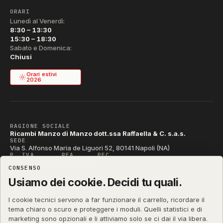
ORARI
Lunedì al Venerdì:
8:30 – 13:30
15:30 – 18:30
Sabato e Domenica:
Chiusi
Orari estivi
2026
RAGIONE SOCIALE
Ricambi Manzo di Manzo dott.ssa Raffaella & C. s.a.s.
SEDE
Via S. Alfonso Maria de Liguori 52, 80141 Napoli (NA)
P. IVA
REA
PEC
IT04790290631
NA-395472
manzo@pec.manzoricambi.it
CONSENSO
CODICE SDI
T04ZHR3
Usiamo dei cookie. Decidi tu quali.
I cookie tecnici servono a far funzionare il carrello, ricordare il
tema chiaro o scuro e proteggere i moduli. Quelli statistici e di
marketing sono opzionali e li attiviamo solo se ci dai il via libera.