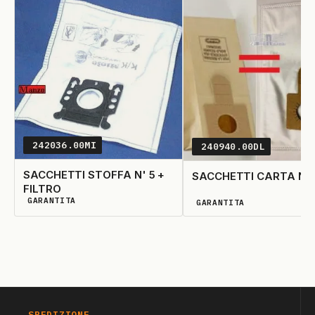
242036.00MI
240940.00DL
SACCHETTI STOFFA N' 5 +
SACCHETTI CARTA N' 
FILTRO
GARANTITA
GARANTITA
DISPONIBILITÀ GARANTITA
DISPONIBILITÀ GARANTIT
SPEDIZIONE