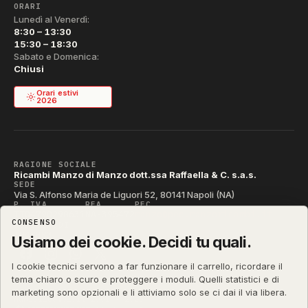
ORARI
Lunedì al Venerdì:
8:30 – 13:30
15:30 – 18:30
Sabato e Domenica:
Chiusi
Orari estivi
2026
RAGIONE SOCIALE
Ricambi Manzo di Manzo dott.ssa Raffaella & C. s.a.s.
SEDE
Via S. Alfonso Maria de Liguori 52, 80141 Napoli (NA)
P. IVA
REA
PEC
IT04790290631
NA-395472
manzo@pec.manzoricambi.it
CONSENSO
CODICE SDI
T04ZHR3
Usiamo dei cookie. Decidi tu quali.
I cookie tecnici servono a far funzionare il carrello, ricordare il
tema chiaro o scuro e proteggere i moduli. Quelli statistici e di
marketing sono opzionali e li attiviamo solo se ci dai il via libera.
manzoricambi.it
©
2001 – 2026