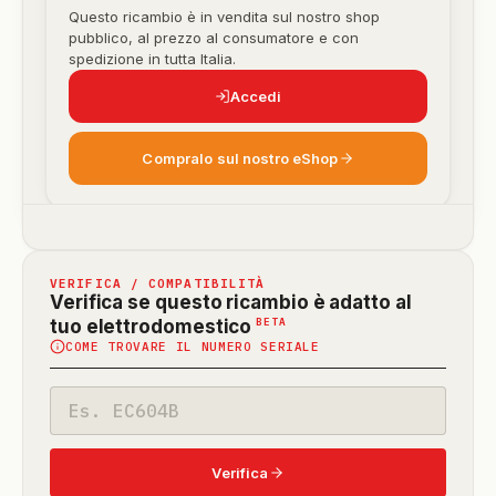
Questo ricambio è in vendita sul nostro shop
pubblico, al prezzo al consumatore e con
spedizione in tutta Italia.
Accedi
Compralo sul nostro eShop
VERIFICA / COMPATIBILITÀ
Verifica se questo ricambio è adatto al
(funzione
BETA
tuo elettrodomestico
COME TROVARE IL NUMERO SERIALE
in
beta)
Codice
modello
Verifica