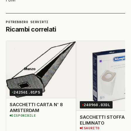
Ricambi correlati
242561.01PS
SACCHETTI CARTA N' 8
240960.03DL
AMSTERDAM
DISPONIBILE
SACCHETTI STOFFA N'
DISPONIBILE
ELIMINATO
ESAURITO
ESAURITO