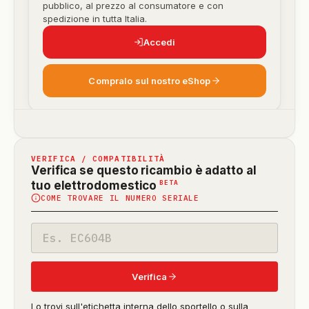
pubblico, al prezzo al consumatore e con
spedizione in tutta Italia.
Accedi
Compralo sul nostro eShop
VERIFICA / COMPATIBILITÀ
Verifica se questo ricambio è adatto al
(funzione
BETA
tuo elettrodomestico
COME TROVARE IL NUMERO SERIALE
in
beta)
Codice
modello
Verifica
Lo trovi sull'etichetta interna dello sportello o sulla