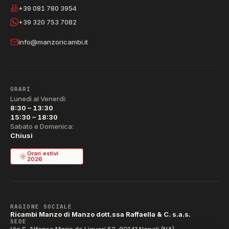
+39 081 780 3954
+39 320 753 7082
info@manzoricambi.it
ORARI
Lunedì al Venerdì:
8:30 – 13:30
15:30 – 18:30
Sabato e Domenica:
Chiusi
Orari estivi
2026
RAGIONE SOCIALE
Ricambi Manzo di Manzo dott.ssa Raffaella & C. s.a.s.
SEDE
Via S. Alfonso Maria de Liguori 52, 80141 Napoli (NA)