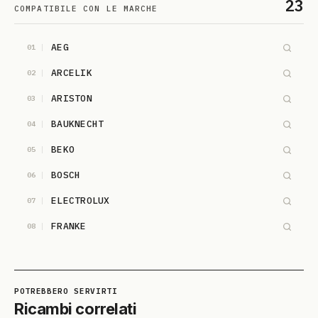
23
COMPATIBILE CON LE MARCHE
AEG
01
ARCELIK
02
ARISTON
03
BAUKNECHT
04
BEKO
05
BOSCH
06
ELECTROLUX
07
FRANKE
08
HOTPOINT-ARISTON
09
IGNIS
10
INDESIT
11
Ricambi correlati