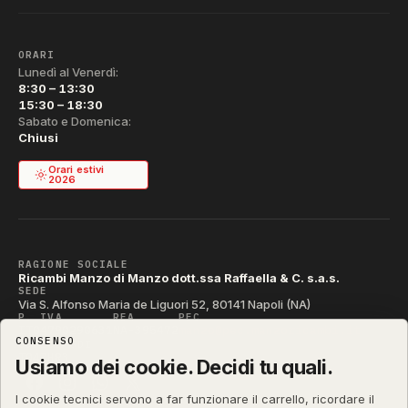
ORARI
Lunedì al Venerdì:
8:30 – 13:30
15:30 – 18:30
Sabato e Domenica:
Chiusi
Orari estivi
2026
RAGIONE SOCIALE
Ricambi Manzo di Manzo dott.ssa Raffaella & C. s.a.s.
SEDE
Via S. Alfonso Maria de Liguori 52, 80141 Napoli (NA)
P. IVA
REA
PEC
IT04790290631
NA-395472
manzo@pec.manzoricambi.it
CONSENSO
CODICE SDI
T04ZHR3
Usiamo dei cookie. Decidi tu quali.
I cookie tecnici servono a far funzionare il carrello, ricordare il