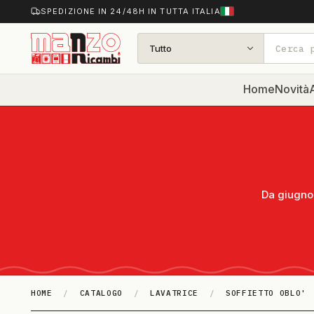
SPEDIZIONE IN 24/48H IN TUTTA ITALIA
Tutto
Home
Novità
A
Da giugno 
HOME
/
CATALOGO
/
LAVATRICE
/
SOFFIETTO OBLO'