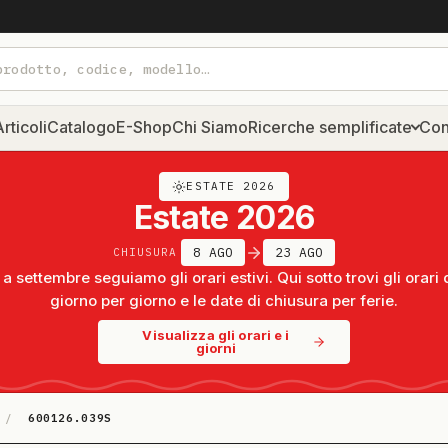
rticoli
Catalogo
E-Shop
Chi Siamo
Ricerche semplificate
Con
ESTATE 2026
Estate 2026
8 AGO
23 AGO
CHIUSURA
a settembre seguiamo gli orari estivi. Qui sotto trovi gli orari 
giorno per giorno e le date di chiusura per ferie.
Visualizza gli orari e i
giorni
/
600126.039S