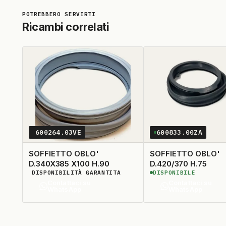
Ricambi correlati
600264.03VE
600833.00ZA
SOFFIETTO OBLO'
SOFFIETTO OBLO'
D.340X385 X100 H.90
D.420/370 H.75
DISPONIBILITÀ GARANTITA
DISPONIBILE
Contattaci su
Contattaci su
WhatsApp
WhatsApp