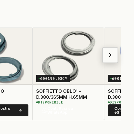
600190.03CY
600159.0
LO
SOFFIETTO OBLO' -
SOFFIETTO
D.380/365MM H.65MM
D.380/375 CON
DISPONIBILE
DISPONIBIL
PISTOLOTT
ostro
Contattaci su
Compralo 
WhatsApp
eShop