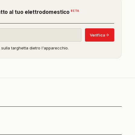
(funzione
BETA
atto al tuo elettrodomestico
in
beta)
Verifica
o sulla targhetta dietro l'apparecchio.