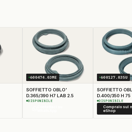
600474.03ME
600127.03SU
SOFFIETTO OBLO'
SOFFIETTO OB
D.365/390 H7 LAB 2.5
D.400/350 H 75
DISPONIBILE
DISPONIBILE
Contattaci su
Compralo sul n
WhatsApp
eShop