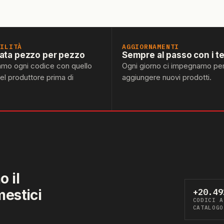
BILITÀ
AGGIORNAMENTI
lata pezzo per pezzo
Sempre al passo con i t
amo ogni codice con quello
Ogni giorno ci impegnamo pe
del produttore prima di
aggiungere nuovi prodotti.
 il
mestici
+20.49
CODICI A
CATALOGO