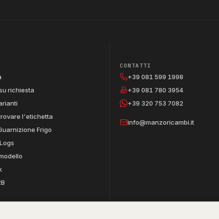
CONTATTI
a
+39 081 599 1998
su richiesta
+39 081 780 3954
arianti
+39 320 753 7082
trovare l'etichetta
info@manzoricambi.it
Guarnizione Frigo
Logs
 modello
k
2B