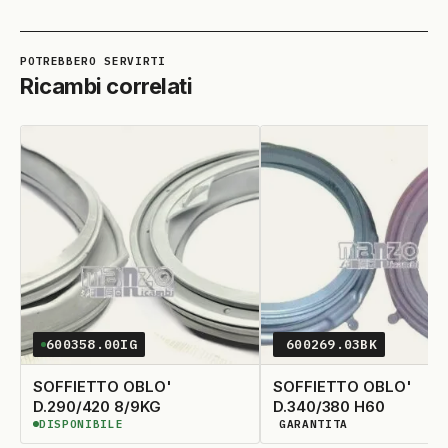
Ricambi correlati
600358.00IG
600269.03BK
SOFFIETTO OBLO'
SOFFIETTO OBLO'
D.290/420 8/9KG
D.340/380 H60
DISPONIBILE
GARANTITA
DISPONIBILE
DISPONIBILITÀ GARANTIT