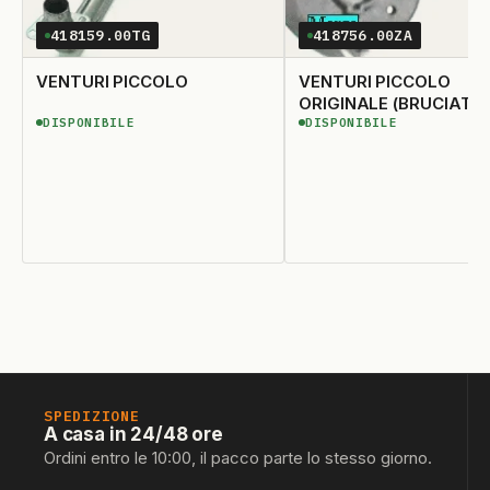
418159.00TG
418756.00ZA
VENTURI PICCOLO
VENTURI PICCOLO
ORIGINALE (BRUCIATO
DISPONIBILE
DISPONIBILE
418735)
DISPONIBILE
DISPONIBILE
SPEDIZIONE
A casa in 24/48 ore
Ordini entro le 10:00, il pacco parte lo stesso giorno.