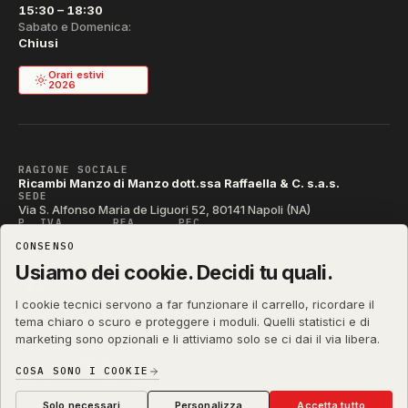
15:30 – 18:30
Sabato e Domenica:
Chiusi
Orari estivi
2026
RAGIONE SOCIALE
Ricambi Manzo di Manzo dott.ssa Raffaella & C. s.a.s.
SEDE
Via S. Alfonso Maria de Liguori 52, 80141 Napoli (NA)
P. IVA
REA
PEC
IT04790290631
NA-395472
manzo@pec.manzoricambi.it
CONSENSO
CODICE SDI
T04ZHR3
Usiamo dei cookie. Decidi tu quali.
I cookie tecnici servono a far funzionare il carrello, ricordare il
tema chiaro o scuro e proteggere i moduli. Quelli statistici e di
marketing sono opzionali e li attiviamo solo se ci dai il via libera.
manzoricambi.it
©
2001 – 2026
Stefano Russo
&
COSA SONO I COOKIE
Privacy & Cookie
Termini
Diritto di Recesso
·
·
·
Preferenze cookie
Solo necessari
Personalizza
Accetta tutto