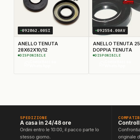
092862.00SI
092554.00AV
ANELLO TENUTA
ANELLO TENUTA 25
28X62X10/12
DOPPIA TENUTA
DISPONIBILE
DISPONIBILE
Contattaci su
Contattaci su
WhatsApp
WhatsApp
SPEDIZIONE
COMPATI
A casa in 24/48 ore
Control
Ordini entro le 10:00, il pacco parte lo
Confronti
stesso giorno.
originale 