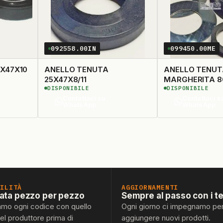
092558.00IN
099450.00ME
X47X10
ANELLO TENUTA
ANELLO TENUT
25X47X8/11
MARGHERITA 8
DISPONIBILE
DISPONIBILE
Contattaci su
Contattaci s
WhatsApp
WhatsApp
BILITÀ
AGGIORNAMENTI
lata pezzo per pezzo
Sempre al passo con i t
amo ogni codice con quello
Ogni giorno ci impegnamo pe
del produttore prima di
aggiungere nuovi prodotti.