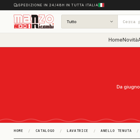
SPEDIZIONE IN 24/48H IN TUTTA ITALIA
Tutto
Home
Novità
A
Da giugno 
HOME
/
CATALOGO
/
LAVATRICE
/
ANELLO TENUTA
/