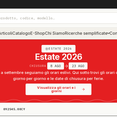
rticoli
Catalogo
E-Shop
Chi Siamo
Ricerche semplificate
Con
ESTATE 2026
Estate 2026
8 AGO
23 AGO
CHIUSURA
a settembre seguiamo gli orari estivi. Qui sotto trovi gli orari 
giorno per giorno e le date di chiusura per ferie.
Visualizza gli orari e i
giorni
092545.00CY