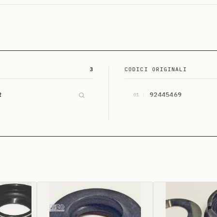
3
CODICI ORIGINALI
R
92445469
01