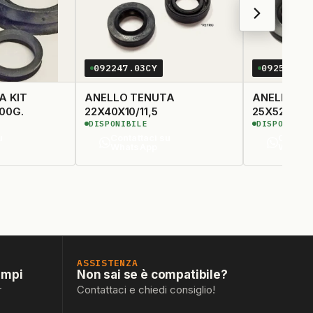
092247.03CY
092555.0
A KIT
ANELLO TENUTA
ANELLO T
00G.
22X40X10/11,5
25X52X8/11
DISPONIBILE
DISPONIBIL
u
Contattaci su
Contatt
WhatsApp
Whats
ASSISTENZA
empi
Non sai se è compatibile?
r
Contattaci e chiedi consiglio!