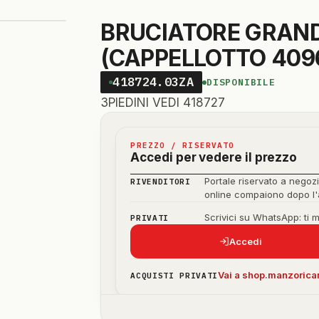
BRUCIATORE GRANDE 
(CAPPELLOTTO 409
418724.03ZA
DISPONIBILE
3PIEDINI VEDI 418727
PREZZO / RISERVATO
Accedi per vedere il prezzo
Portale riservato a negozi
RIVENDITORI
online compaiono dopo l
Scrivici su WhatsApp: ti 
PRIVATI
Accedi
Vai a shop.manzoricam
ACQUISTI PRIVATI