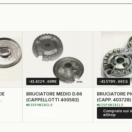
414329.00ME
415789.00IG
DE
BRUCIATORE MEDIO D.66
BRUCIATORE PICC
(CAPPELLOTTI 400582)
(CAPP. 403728)
DISPONIBILE
DISPONIBILE
Contattaci su
Compralo sul n
750)
WhatsApp
eShop