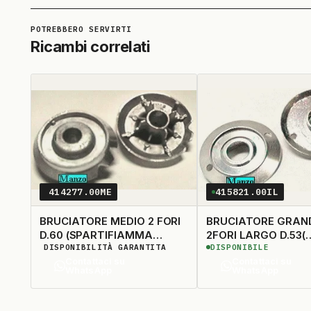
Ricambi correlati
414277.00ME
415821.00IL
BRUCIATORE MEDIO 2 FORI
BRUCIATORE GRAN
D.60 (SPARTIFIAMMA
2FORI LARGO D.53(
DISPONIBILITÀ GARANTITA
DISPONIBILE
400567) (KIT 411450)
(VENTURI 415858 -
Contattaci su
Contattaci su
CAPPELLOTTO 407
WhatsApp
WhatsApp