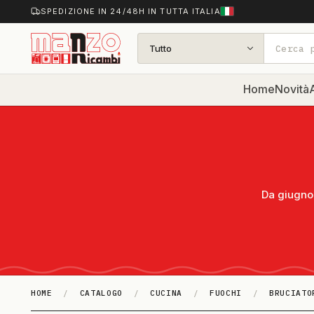
SPEDIZIONE IN 24/48H IN TUTTA ITALIA
Tutto
Home
Novità
A
Da giugno 
HOME
/
CATALOGO
/
CUCINA
/
FUOCHI
/
BRUCIATO