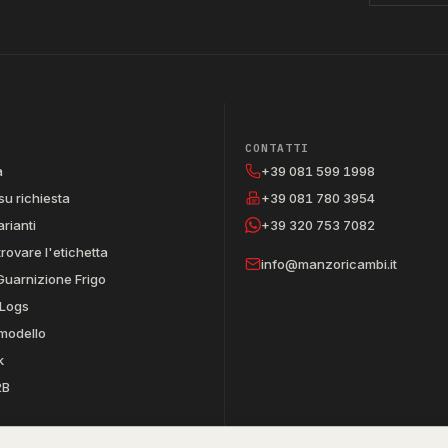
CONTATTI
a
+39 081 599 1998
su richiesta
+39 081 780 3954
arianti
+39 320 753 7082
trovare l'etichetta
info@manzoricambi.it
Guarnizione Frigo
Logs
 modello
k
2B