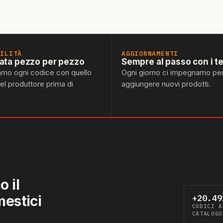
BILITÀ
AGGIORNAMENTI
lata pezzo per pezzo
Sempre al passo con i t
amo ogni codice con quello
Ogni giorno ci impegnamo pe
del produttore prima di
aggiungere nuovi prodotti.
 il
mestici
+20.49
CODICI A
CATALOGO