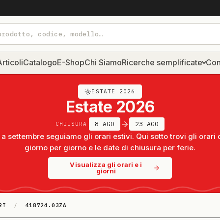
rticoli
Catalogo
E-Shop
Chi Siamo
Ricerche semplificate
Con
ESTATE 2026
Estate 2026
8 AGO
23 AGO
CHIUSURA
a settembre seguiamo gli orari estivi. Qui sotto trovi gli orari 
giorno per giorno e le date di chiusura per ferie.
Visualizza gli orari e i
giorni
RI
/
418724.03ZA