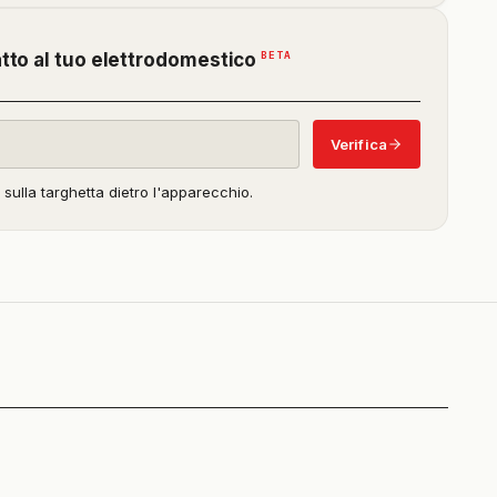
(funzione
BETA
atto al tuo elettrodomestico
in
beta)
Verifica
o sulla targhetta dietro l'apparecchio.