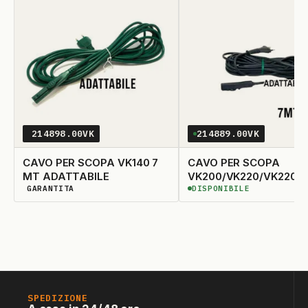
214898.00VK
214889.00VK
CAVO PER SCOPA VK140 7
CAVO PER SCOPA
MT ADATTABILE
VK200/VK220/VK220S
GARANTITA
DISPONIBILE
ADATTABILE
DISPONIBILITÀ GARANTITA
DISPONIBILE
SPEDIZIONE