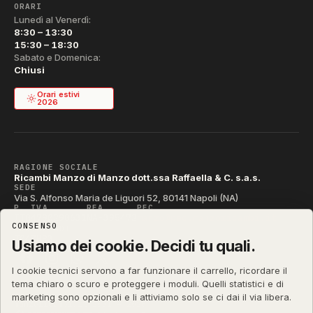
ORARI
Lunedì al Venerdì:
8:30 – 13:30
15:30 – 18:30
Sabato e Domenica:
Chiusi
Orari estivi
2026
RAGIONE SOCIALE
Ricambi Manzo di Manzo dott.ssa Raffaella & C. s.a.s.
SEDE
Via S. Alfonso Maria de Liguori 52, 80141 Napoli (NA)
P. IVA
REA
PEC
IT04790290631
NA-395472
manzo@pec.manzoricambi.it
CONSENSO
CODICE SDI
T04ZHR3
Usiamo dei cookie. Decidi tu quali.
I cookie tecnici servono a far funzionare il carrello, ricordare il
tema chiaro o scuro e proteggere i moduli. Quelli statistici e di
marketing sono opzionali e li attiviamo solo se ci dai il via libera.
manzoricambi.it
©
2001 – 2026