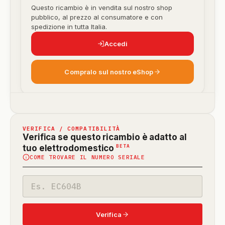
Questo ricambio è in vendita sul nostro shop
pubblico, al prezzo al consumatore e con
spedizione in tutta Italia.
Accedi
Compralo sul nostro eShop
VERIFICA / COMPATIBILITÀ
Verifica se questo ricambio è adatto al
(funzione
BETA
tuo elettrodomestico
COME TROVARE IL NUMERO SERIALE
in
beta)
Codice
modello
Verifica